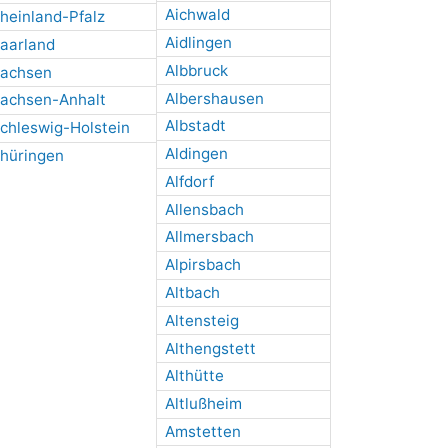
Aichwald
heinland-Pfalz
Aidlingen
aarland
Albbruck
achsen
Albershausen
achsen-Anhalt
Albstadt
chleswig-Holstein
Aldingen
hüringen
Alfdorf
Allensbach
Allmersbach
Alpirsbach
Altbach
Altensteig
Althengstett
Althütte
Altlußheim
Amstetten