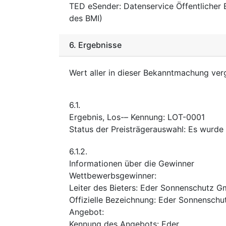
TED eSender
:
Datenservice Öffentlicher
des BMI)
6.
Ergebnisse
Wert aller in dieser Bekanntmachung ve
6.1.
Ergebnis, Los-– Kennung
:
LOT-0001
Status der Preisträgerauswahl
:
Es wurde 
6.1.2.
Informationen über die Gewinner
Wettbewerbsgewinner
:
Leiter des Bieters
:
Eder Sonnenschutz 
Offizielle Bezeichnung
:
Eder Sonnensch
Angebot
:
Kennung des Angebots
:
Eder