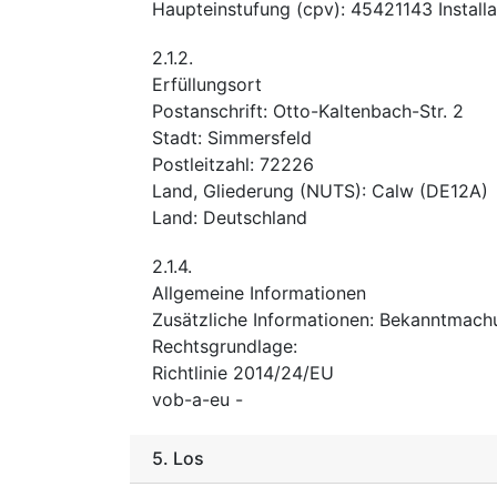
Haupteinstufung
(
cpv
):
45421143
Install
2.1.2.
Erfüllungsort
Postanschrift
:
Otto-Kaltenbach-Str. 2
Stadt
:
Simmersfeld
Postleitzahl
:
72226
Land, Gliederung (NUTS)
:
Calw
(
DE12A
)
Land
:
Deutschland
2.1.4.
Allgemeine Informationen
Zusätzliche Informationen
:
Bekanntmach
Rechtsgrundlage
:
Richtlinie 2014/24/EU
vob-a-eu
-
5.
Los