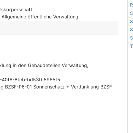
R
tskörperschaft
S
:
Allgemeine öffentliche Verwaltung
S
S
S
T
lung in den Gebäudeteilen Verwaltung,
-40f6-8fcb-bd53fb5965f5
g BZSF-P6-01 Sonnenschutz + Verdunklung BZSF