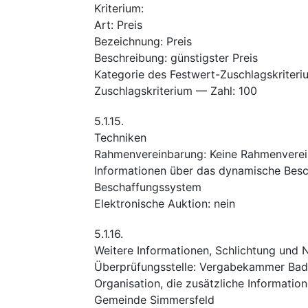
Kriterium
:
Art
:
Preis
Bezeichnung
:
Preis
Beschreibung
:
günstigster Preis
Kategorie des Festwert-Zuschlagskriteri
Zuschlagskriterium — Zahl
:
100
5.1.15.
Techniken
Rahmenvereinbarung
:
Keine Rahmenvere
Informationen über das dynamische Bes
Beschaffungssystem
Elektronische Auktion
:
nein
5.1.16.
Weitere Informationen, Schlichtung und
Überprüfungsstelle
:
Vergabekammer Bad
Organisation, die zusätzliche Informatio
Gemeinde Simmersfeld