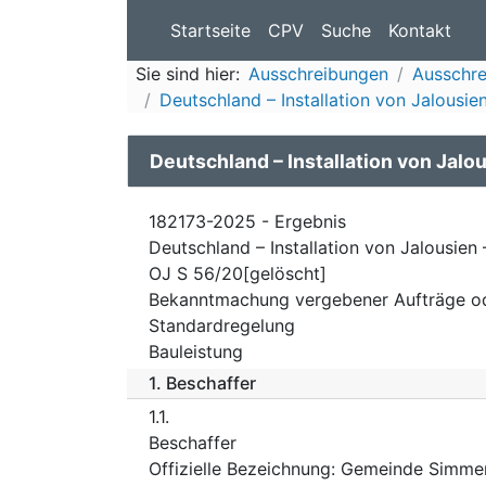
Startseite
CPV
Suche
Kontakt
Sie sind hier:
Ausschreibungen
Ausschr
Deutschland – Installation von Jalousi
Deutschland – Installation von Jal
182173-2025 - Ergebnis
Deutschland – Installation von Jalousien
OJ S 56/20[gelöscht]
Bekanntmachung vergebener Aufträge o
Standardregelung
Bauleistung
1.
Beschaffer
1.1.
Beschaffer
Offizielle Bezeichnung
:
Gemeinde Simmer