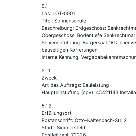
5.1.
Los
:
LOT-0001
Titel
:
Sonnenschutz
Beschreibung
:
Erdgeschoss: Senkrechtmar
Obergeschoss: Bodentiefe Senkrechtmarkis
Schienenführung. Bürgersaal OG: Innenve
bauseitigen Kofferungen.
Interne Kennung
:
Vergabebekanntmachun
5.1.1.
Zweck
Art des Auftrags
:
Bauleistung
Haupteinstufung
(
cpv
):
45421143
Install
5.1.2.
Erfüllungsort
Postanschrift
:
Otto-Kaltenbach-Str. 2
Stadt
:
Simmersfeld
Postleitzahl
:
72226