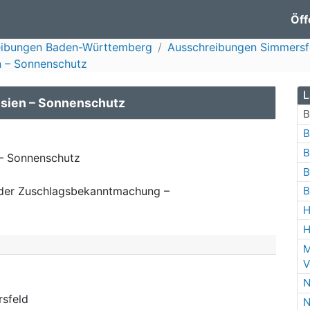
Öff
eibungen Baden-Württemberg
Ausschreibungen Simmersf
en – Sonnenschutz
L
ousien – Sonnenschutz
B
B
B
 – Sonnenschutz
B
der Zuschlagsbekanntmachung –
B
H
H
M
V
N
sfeld
N