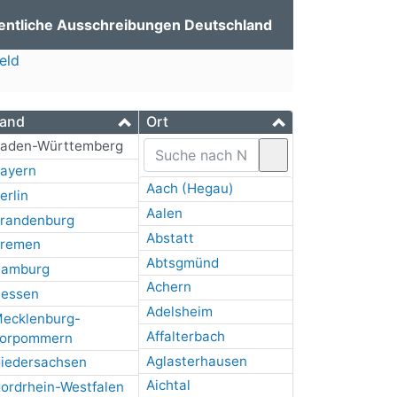
entliche Ausschreibungen Deutschland
eld
and
Ort
aden-Württemberg
ayern
Aach (Hegau)
erlin
Aalen
randenburg
Abstatt
remen
Abtsgmünd
amburg
Achern
essen
Adelsheim
ecklenburg-
Affalterbach
orpommern
Aglasterhausen
iedersachsen
Aichtal
ordrhein-Westfalen