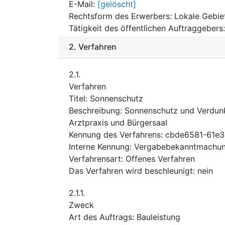
E-Mail
:
[gelöscht]
Rechtsform des Erwerbers
:
Lokale Gebie
Tätigkeit des öffentlichen Auftraggebers
2.
Verfahren
2.1.
Verfahren
Titel
:
Sonnenschutz
Beschreibung
:
Sonnenschutz und Verdunk
Arztpraxis und Bürgersaal
Kennung des Verfahrens
:
cbde6581-61e3
Interne Kennung
:
Vergabebekanntmachun
Verfahrensart
:
Offenes Verfahren
Das Verfahren wird beschleunigt
:
nein
2.1.1.
Zweck
Art des Auftrags
:
Bauleistung