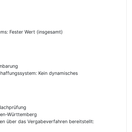
ums
:
Fester Wert (insgesamt)
inbarung
chaffungssystem
:
Kein dynamisches
 Nachprüfung
en-Württemberg
nen über das Vergabeverfahren bereitstellt
: