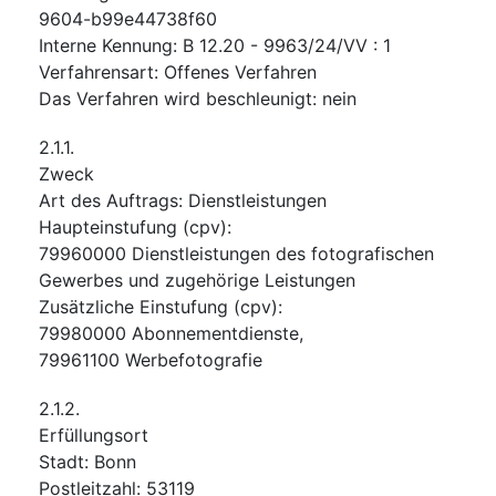
9604-b99e44738f60
Interne Kennung
:
B 12.20 - 9963/24/VV : 1
Verfahrensart
:
Offenes Verfahren
Das Verfahren wird beschleunigt
:
nein
2.1.1.
Zweck
Art des Auftrags
:
Dienstleistungen
Haupteinstufung
(
cpv
):
79960000
Dienstleistungen des fotografischen
Gewerbes und zugehörige Leistungen
Zusätzliche Einstufung
(
cpv
):
79980000
Abonnementdienste
,
79961100
Werbefotografie
2.1.2.
Erfüllungsort
Stadt
:
Bonn
Postleitzahl
:
53119