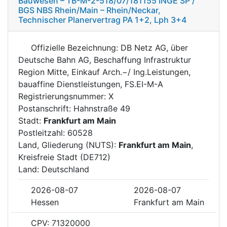
Bauwesen – TB-M-2-518/07/181155 INGE SP /
BGS NBS Rhein/Main – Rhein/Neckar,
Technischer Planervertrag PA 1+2, Lph 3+4
Offizielle Bezeichnung: DB Netz AG, über
Deutsche Bahn AG, Beschaffung Infrastruktur
Region Mitte, Einkauf Arch.−/ Ing.Leistungen,
bauaffine Dienstleistungen, FS.EI-M-A
Registrierungsnummer: X
Postanschrift: Hahnstraße 49
Stadt:
Frankfurt am Main
Postleitzahl: 60528
Land, Gliederung (NUTS):
Frankfurt am Main
,
Kreisfreie Stadt (DE712)
Land: Deutschland
2026-08-07
2026-08-07
Hessen
Frankfurt am Main
CPV: 71320000