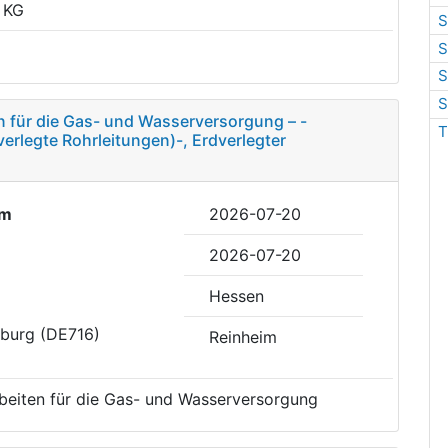
 KG
S
S
S
S
 für die Gas- und Wasserversorgung – -
T
rlegte Rohrleitungen)-, Erdverlegter
im
2026-07-20
2026-07-20
Hessen
eburg (DE716)
Reinheim
eiten für die Gas- und Wasserversorgung