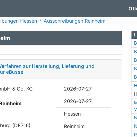
Öff
eibungen Hessen
Ausschreibungen Reinheim
L
heim
B
B
B
erfahren zur Herstellung, Lieferung und
B
für eBusse
B
H
GmbH & Co. KG
2026-07-27
H
2026-07-27
M
Reinheim
V
Hessen
N
eburg (DE716)
Reinheim
N
R