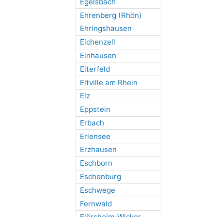
Egelsbach
Ehrenberg (Rhön)
Ehringshausen
Eichenzell
Einhausen
Eiterfeld
Eltville am Rhein
Elz
Eppstein
Erbach
Erlensee
Erzhausen
Eschborn
Eschenburg
Eschwege
Fernwald
Flörsheim-Wicker