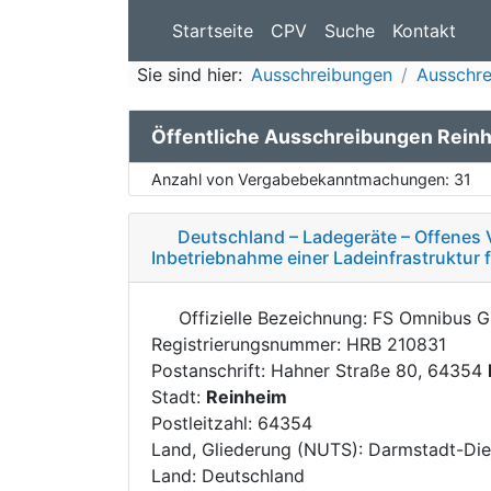
Startseite
CPV
Suche
Kontakt
Sie sind hier:
Ausschreibungen
Ausschr
Öffentliche Ausschreibungen Rein
Anzahl von Vergabebekanntmachungen:
31
Deutschland – Ladegeräte – Offenes V
Inbetriebnahme einer Ladeinfrastruktur 
Offizielle Bezeichnung: FS Omnibus 
Registrierungsnummer: HRB 210831
Postanschrift: Hahner Straße 80, 64354
Stadt:
Reinheim
Postleitzahl: 64354
Land, Gliederung (NUTS): Darmstadt-Di
Land: Deutschland