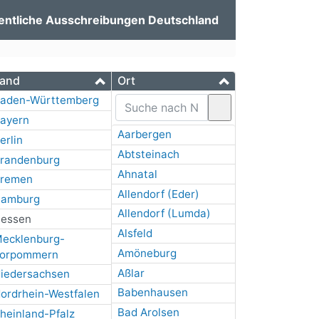
entliche Ausschreibungen Deutschland
and
Ort
aden-Württemberg
ayern
Aarbergen
erlin
Abtsteinach
randenburg
Ahnatal
remen
Allendorf (Eder)
amburg
Allendorf (Lumda)
essen
Alsfeld
ecklenburg-
Amöneburg
orpommern
Aßlar
iedersachsen
Babenhausen
ordrhein-Westfalen
Bad Arolsen
heinland-Pfalz