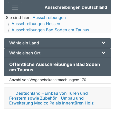
Ausschreibungen Deutschland
Sie sind hier:
Ausschreibungen
Ausschreibungen Hessen
Ausschreibungen Bad Soden am Taunus
Wähle ein Land
Wähle einen Ort
Öffentliche Ausschreibungen Bad Soden
am Taunus
Anzahl von Vergabebekanntmachungen:
170
Deutschland – Einbau von Türen und
Fenstern sowie Zubehör – Umbau und
Erweiterung Medico Palais Innentüren Holz