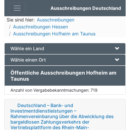
Ausschreibungen Deutschland
Sie sind hier:
Ausschreibungen
Ausschreibungen Hessen
Ausschreibungen Hofheim am Taunus
Wähle ein Land
Wähle einen Ort
Öffentliche Ausschreibungen Hofheim am
Taunus
Anzahl von Vergabebekanntmachungen:
719
Deutschland – Bank- und
Investmentdienstleistungen –
Rahmenvereinbarung über die Abwicklung des
bargeldlosen Zahlungsverkehrs der
Vertriebsplattform des Rhein-Main-