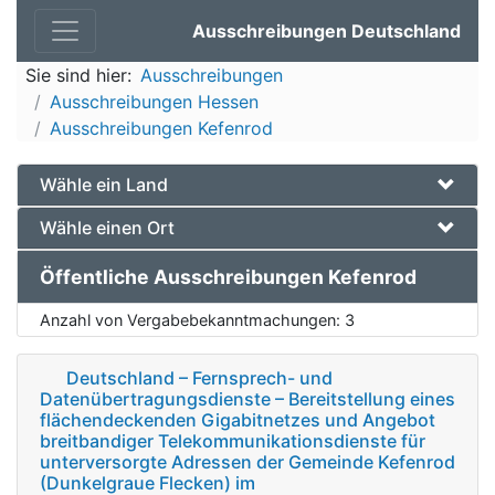
Ausschreibungen Deutschland
Sie sind hier:
Ausschreibungen
Ausschreibungen Hessen
Ausschreibungen Kefenrod
Wähle ein Land
Wähle einen Ort
Öffentliche Ausschreibungen Kefenrod
Anzahl von Vergabebekanntmachungen:
3
Deutschland – Fernsprech- und
Datenübertragungsdienste – Bereitstellung eines
flächendeckenden Gigabitnetzes und Angebot
breitbandiger Telekommunikationsdienste für
unterversorgte Adressen der Gemeinde Kefenrod
(Dunkelgraue Flecken) im