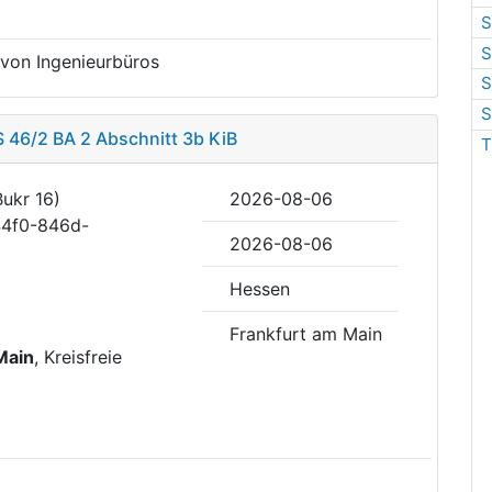
S
S
 von Ingenieurbüros
S
S
 46/2 BA 2 Abschnitt 3b KiB
T
Bukr 16)
2026-08-06
44f0-846d-
2026-08-06
Hessen
Frankfurt am Main
Main
, Kreisfreie