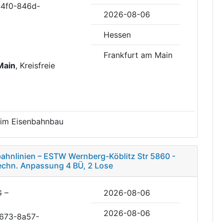
44f0-846d-
2026-08-06
Hessen
Frankfurt am Main
Main
, Kreisfreie
 im Eisenbahnbau
bahnlinien – ESTW Wernberg-Köblitz Str 5860 -
techn. Anpassung 4 BÜ, 2 Lose
G –
2026-08-06
2026-08-06
4673-8a57-