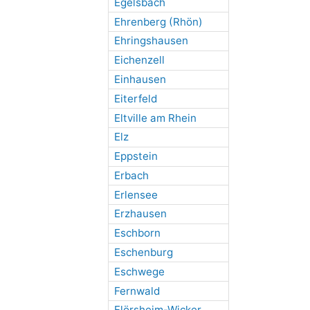
Egelsbach
Ehrenberg (Rhön)
Ehringshausen
Eichenzell
Einhausen
Eiterfeld
Eltville am Rhein
Elz
Eppstein
Erbach
Erlensee
Erzhausen
Eschborn
Eschenburg
Eschwege
Fernwald
Flörsheim-Wicker