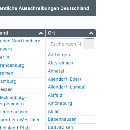
entliche Ausschreibungen Deutschland
and
Ort
aden-Württemberg
ayern
Aarbergen
erlin
Abtsteinach
randenburg
Ahnatal
remen
Allendorf (Eder)
amburg
Allendorf (Lumda)
essen
Alsfeld
ecklenburg-
Amöneburg
orpommern
Aßlar
iedersachsen
Babenhausen
ordrhein-Westfalen
Bad Arolsen
heinland-Pfalz