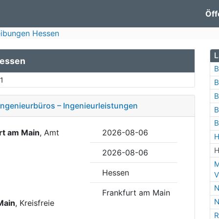
Öff
eibungen Hessen
L
Hessen
B
1
B
B
Ingenieurbüros – Ingenieurleistungen
B
B
rt am Main
, Amt
2026-08-06
H
H
2026-08-06
M
Hessen
V
N
Frankfurt am Main
N
Main
, Kreisfreie
R