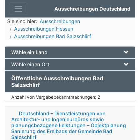
Ausschreibungen Deutschland
Sie sind hier:
Ausschreibungen
Ausschreibungen Hessen
Ausschreibungen Bad Salzschlirf
Wähle ein Land
Wähle einen Ort
Öffentliche Ausschreibungen Bad
Salzschlirf
Anzahl von Vergabebekanntmachungen:
2
Deutschland – Dienstleistungen von
Architektur- und Ingenieurbüros sowie
planungsbezogene Leistungen – Objektplanung
Sanierung des Freibads der Gemeinde Bad
Salzschlirf