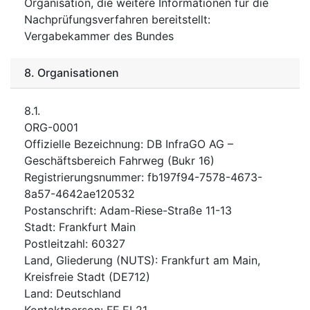
Organisation, die weitere Informationen für die
Nachprüfungsverfahren bereitstellt
:
Vergabekammer des Bundes
8.
Organisationen
8.1.
ORG-0001
Offizielle Bezeichnung
:
DB InfraGO AG –
Geschäftsbereich Fahrweg (Bukr 16)
Registrierungsnummer
:
fb197f94-7578-4673-
8a57-4642ae120532
Postanschrift
:
Adam-Riese-Straße 11-13
Stadt
:
Frankfurt Main
Postleitzahl
:
60327
Land, Gliederung (NUTS)
:
Frankfurt am Main,
Kreisfreie Stadt
(
DE712
)
Land
:
Deutschland
Kontaktperson
:
FE.EI 21