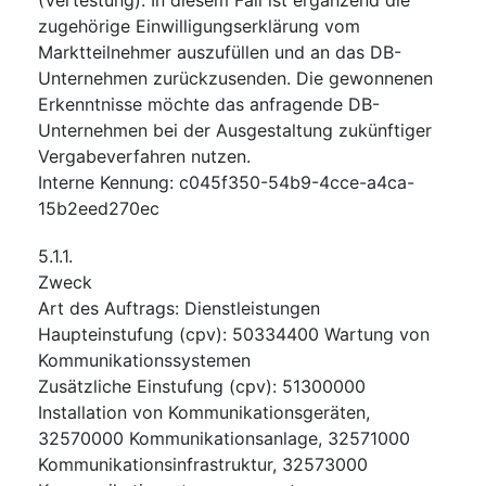
zugehörige Einwilligungserklärung vom
Marktteilnehmer auszufüllen und an das DB-
Unternehmen zurückzusenden. Die gewonnenen
Erkenntnisse möchte das anfragende DB-
Unternehmen bei der Ausgestaltung zukünftiger
Vergabeverfahren nutzen.
Interne Kennung
:
c045f350-54b9-4cce-a4ca-
15b2eed270ec
5.1.1.
Zweck
Art des Auftrags
:
Dienstleistungen
Haupteinstufung
(
cpv
):
50334400
Wartung von
Kommunikationssystemen
Zusätzliche Einstufung
(
cpv
):
51300000
Installation von Kommunikationsgeräten
,
32570000
Kommunikationsanlage
,
32571000
Kommunikationsinfrastruktur
,
32573000