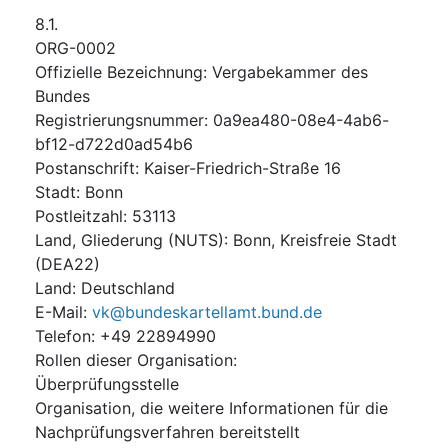
8.1.
ORG-0002
Offizielle Bezeichnung
:
Vergabekammer des
Bundes
Registrierungsnummer
:
0a9ea480-08e4-4ab6-
bf12-d722d0ad54b6
Postanschrift
:
Kaiser-Friedrich-Straße 16
Stadt
:
Bonn
Postleitzahl
:
53113
Land, Gliederung (NUTS)
:
Bonn, Kreisfreie Stadt
(
DEA22
)
Land
:
Deutschland
E-Mail
:
vk@bundeskartellamt.bund.de
Telefon
:
+49 22894990
Rollen dieser Organisation
:
Überprüfungsstelle
Organisation, die weitere Informationen für die
Nachprüfungsverfahren bereitstellt