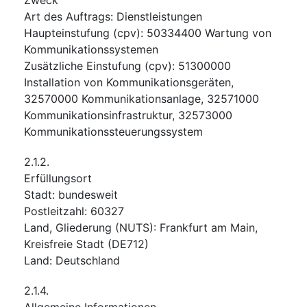
Art des Auftrags
:
Dienstleistungen
Haupteinstufung
(
cpv
):
50334400
Wartung von
Kommunikationssystemen
Zusätzliche Einstufung
(
cpv
):
51300000
Installation von Kommunikationsgeräten
,
32570000
Kommunikationsanlage
,
32571000
Kommunikationsinfrastruktur
,
32573000
Kommunikationssteuerungssystem
2.1.2.
Erfüllungsort
Stadt
:
bundesweit
Postleitzahl
:
60327
Land, Gliederung (NUTS)
:
Frankfurt am Main,
Kreisfreie Stadt
(
DE712
)
Land
:
Deutschland
2.1.4.
Allgemeine Informationen