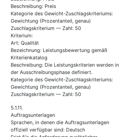
Beschreibung
:
Preis
Kategorie des Gewicht-Zuschlagskriteriums
:
Gewichtung (Prozentanteil, genau)
Zuschlagskriterium — Zahl
:
50
Kriterium
:
Art
:
Qualität
Bezeichnung
:
Leistungsbewertung gemäß
Kriterienkatalog
Beschreibung
:
Die Leistungskriterien werden in
der Ausschreibungsphase definiert.
Kategorie des Gewicht-Zuschlagskriteriums
:
Gewichtung (Prozentanteil, genau)
Zuschlagskriterium — Zahl
:
50
5.1.11.
Auftragsunterlagen
Sprachen, in denen die Auftragsunterlagen
offiziell verfügbar sind
:
Deutsch
Frist für die Anforderung zusätzlicher