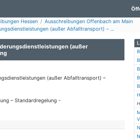
Öff
eibungen Hessen
Ausschreibungen Offenbach am Main
gsdienstleistungen (außer Abfalltransport) – ...
L
rderungsdienstleistungen (außer
B
ung
B
B
B
gsdienstleistungen (außer Abfalltransport) –
B
H
ung – Standardregelung -
H
M
V
N
N