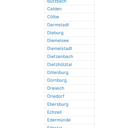
Butzbach
Calden
Cölbe
Darmstadt
Dieburg
Diemelsee
Diemelstadt
Dietzenbach
Dietzhölztal
Dillenburg
Dornburg
Dreieich
Driedorf
Ebersburg
Echzell
Edermünde
Edertal