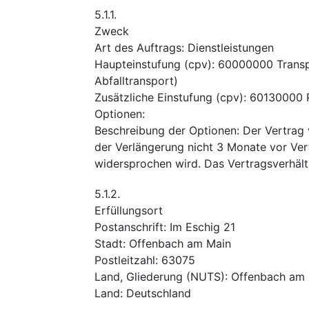
5.1.1.
Zweck
Art des Auftrags
:
Dienstleistungen
Haupteinstufung
(
cpv
):
60000000
Trans
Abfalltransport)
Zusätzliche Einstufung
(
cpv
):
60130000
Optionen
:
Beschreibung der Optionen
:
Der Vertrag v
der Verlängerung nicht 3 Monate vor Ver
widersprochen wird. Das Vertragsverhält
5.1.2.
Erfüllungsort
Postanschrift
:
Im Eschig 21
Stadt
:
Offenbach am Main
Postleitzahl
:
63075
Land, Gliederung (NUTS)
:
Offenbach am M
Land
:
Deutschland