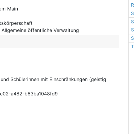
R
 am Main
S
S
tskörperschaft
S
:
Allgemeine öffentliche Verwaltung
S
T
und Schülerinnen mit Einschränkungen (geistig
-4c02-a482-b63ba1048fd9