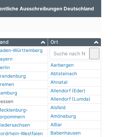
entliche Ausschreibungen Deutschland
and
Ort
aden-Württemberg
ayern
Aarbergen
erlin
Abtsteinach
randenburg
Ahnatal
remen
Allendorf (Eder)
amburg
Allendorf (Lumda)
essen
Alsfeld
ecklenburg-
Amöneburg
orpommern
Aßlar
iedersachsen
Babenhausen
ordrhein-Westfalen