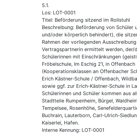
5.1.
Los
:
LOT-0001
Titel
:
Beförderung sitzend im Rollstuhl
Beschreibung
:
Beförderung von Schüler u
und/oder körperlich behindert), die sitz
Rahmen der vorliegenden Ausschreibung s
Vertragspartnerin ermittelt werden, der
Schülerinnen mit Einschränkungen (geisti
Fröbelschule, Im Eschig 21, in Offenbac
(Kooperationsklassen an Offenbacher Schu
Erich Kästner-Schule / Offenbach, Wildba
sowie ggf. zur Erich-Kästner-Schule in 
Schülerinnen und Schüler kommen aus alle
Stadtteile Rumpenheim, Bürgel, Waldheim
Tempelsee, Rosenhöhe, Senefelderquartier
Buchrain, Lauterborn, Carl-Ulrich-Siedlu
Kaiserlei, Hafen.
Interne Kennung
:
LOT-0001