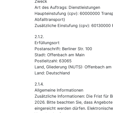
Zweck
Art des Auftrags
:
Dienstleistungen
Haupteinstufung
(
cpv
):
60000000
Trans
Abfalltransport)
Zusätzliche Einstufung
(
cpv
):
60130000
2.1.2.
Erfüllungsort
Postanschrift
:
Berliner Str. 100
Stadt
:
Offenbach am Main
Postleitzahl
:
63065
Land, Gliederung (NUTS)
:
Offenbach am M
Land
:
Deutschland
2.1.4.
Allgemeine Informationen
Zusätzliche Informationen
:
Die Frist für 
2026. Bitte beachten Sie, dass Angebote 
eingereicht werden dürfen. Elektronisch