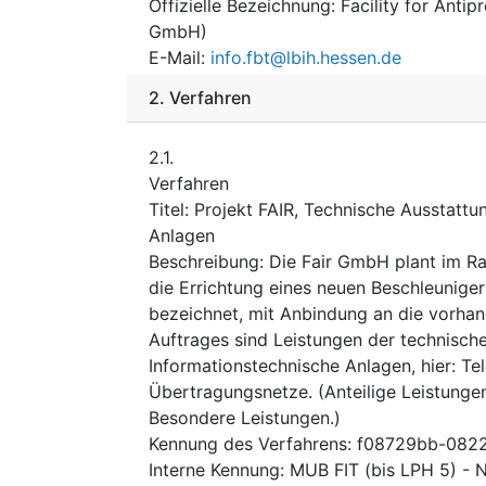
Offizielle Bezeichnung
:
Facility for Anti
GmbH)
E-Mail
:
info.fbt@lbih.hessen.de
2.
Verfahren
2.1.
Verfahren
Titel
:
Projekt FAIR, Technische Ausstattu
Anlagen
Beschreibung
:
Die Fair GmbH plant im R
die Errichtung eines neuen Beschleuniger
bezeichnet, mit Anbindung an die vorha
Auftrages sind Leistungen der technisch
Informationstechnische Anlagen, hier: 
Übertragungsnetze. (Anteilige Leistunge
Besondere Leistungen.)
Kennung des Verfahrens
:
f08729bb-082
Interne Kennung
:
MUB FIT (bis LPH 5) - 