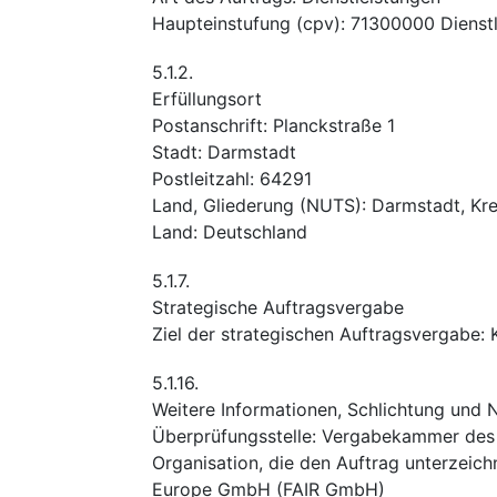
Haupteinstufung
(
cpv
):
71300000
Dienst
5.1.2.
Erfüllungsort
Postanschrift
:
Planckstraße 1
Stadt
:
Darmstadt
Postleitzahl
:
64291
Land, Gliederung (NUTS)
:
Darmstadt, Kre
Land
:
Deutschland
5.1.7.
Strategische Auftragsvergabe
Ziel der strategischen Auftragsvergabe
:
5.1.16.
Weitere Informationen, Schlichtung und
Überprüfungsstelle
:
Vergabekammer des 
Organisation, die den Auftrag unterzeich
Europe GmbH (FAIR GmbH)