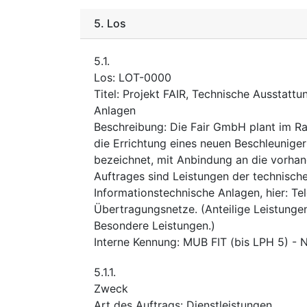
5.
Los
5.1.
Los
:
LOT-0000
Titel
:
Projekt FAIR, Technische Ausstattu
Anlagen
Beschreibung
:
Die Fair GmbH plant im R
die Errichtung eines neuen Beschleuniger
bezeichnet, mit Anbindung an die vorha
Auftrages sind Leistungen der technisch
Informationstechnische Anlagen, hier: 
Übertragungsnetze. (Anteilige Leistunge
Besondere Leistungen.)
Interne Kennung
:
MUB FIT (bis LPH 5) - 
5.1.1.
Zweck
Art des Auftrags
:
Dienstleistungen