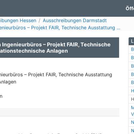
Öff
eibungen Hessen
Ausschreibungen Darmstadt
nieurbüros – Projekt FAIR, Technische Ausstattung ...
L
 Ingenieurbüros – Projekt FAIR, Technische
B
mationstechnische Anlagen
B
B
B
nieurbüros – Projekt FAIR, Technische Ausstattung
Anlagen
B
H
n
H
M
V
N
N