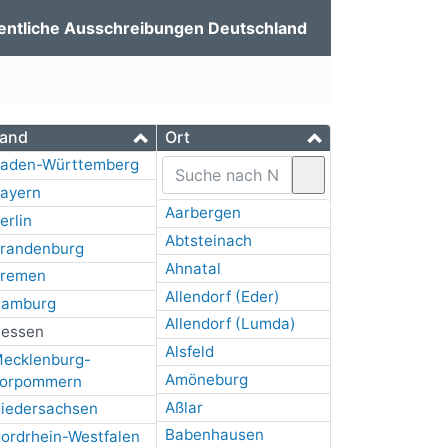
entliche Ausschreibungen Deutschland
and
Ort
aden-Württemberg
ayern
Aarbergen
erlin
Abtsteinach
randenburg
Ahnatal
remen
Allendorf (Eder)
amburg
Allendorf (Lumda)
essen
Alsfeld
ecklenburg-
Amöneburg
orpommern
Aßlar
iedersachsen
Babenhausen
ordrhein-Westfalen