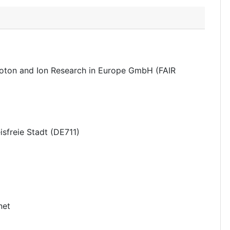
proton and Ion Research in Europe GmbH (FAIR
isfreie Stadt
(
DE711
)
net