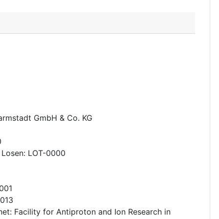
Darmstadt GmbH & Co. KG
0
 Losen
:
LOT-0000
001
2013
net
:
Facility for Antiproton and Ion Research in