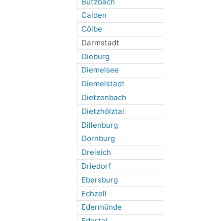
Butzbach
Calden
Cölbe
Darmstadt
Dieburg
Diemelsee
Diemelstadt
Dietzenbach
Dietzhölztal
Dillenburg
Dornburg
Dreieich
Driedorf
Ebersburg
Echzell
Edermünde
Edertal