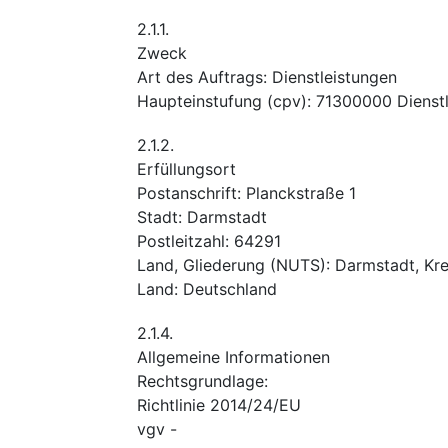
2.1.1.
Zweck
Art des Auftrags
:
Dienstleistungen
Haupteinstufung
(
cpv
):
71300000
Dienst
2.1.2.
Erfüllungsort
Postanschrift
:
Planckstraße 1
Stadt
:
Darmstadt
Postleitzahl
:
64291
Land, Gliederung (NUTS)
:
Darmstadt, Kre
Land
:
Deutschland
2.1.4.
Allgemeine Informationen
Rechtsgrundlage
:
Richtlinie 2014/24/EU
vgv
-