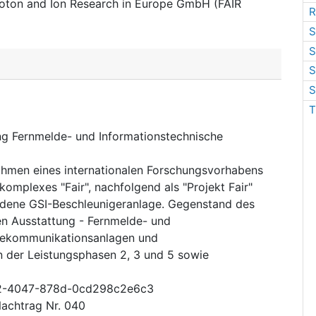
proton and Ion Research in Europe GmbH (FAIR
R
S
S
S
S
T
ng Fernmelde- und Informationstechnische
ahmen eines internationalen Forschungsvorhabens
komplexes "Fair", nachfolgend als "Projekt Fair"
ndene GSI-Beschleunigeranlage. Gegenstand des
en Ausstattung - Fernmelde- und
Telekommunikationsanlagen und
n der Leistungsphasen 2, 3 und 5 sowie
2-4047-878d-0cd298c2e6c3
Nachtrag Nr. 040