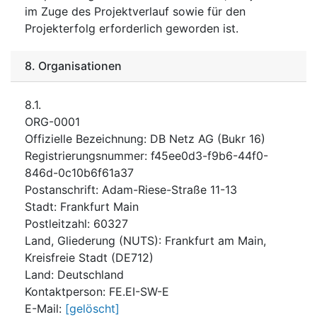
im Zuge des Projektverlauf sowie für den
Projekterfolg erforderlich geworden ist.
8.
Organisationen
8.1.
ORG-0001
Offizielle Bezeichnung
:
DB Netz AG (Bukr 16)
Registrierungsnummer
:
f45ee0d3-f9b6-44f0-
846d-0c10b6f61a37
Postanschrift
:
Adam-Riese-Straße 11-13
Stadt
:
Frankfurt Main
Postleitzahl
:
60327
Land, Gliederung (NUTS)
:
Frankfurt am Main,
Kreisfreie Stadt
(
DE712
)
Land
:
Deutschland
Kontaktperson
:
FE.EI-SW-E
E-Mail
:
[gelöscht]