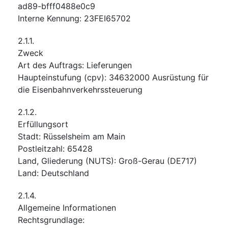
ad89-bfff0488e0c9
Interne Kennung
:
23FEI65702
2.1.1.
Zweck
Art des Auftrags
:
Lieferungen
Haupteinstufung
(
cpv
):
34632000
Ausrüstung für
die Eisenbahnverkehrssteuerung
2.1.2.
Erfüllungsort
Stadt
:
Rüsselsheim am Main
Postleitzahl
:
65428
Land, Gliederung (NUTS)
:
Groß-Gerau
(
DE717
)
Land
:
Deutschland
2.1.4.
Allgemeine Informationen
Rechtsgrundlage
: