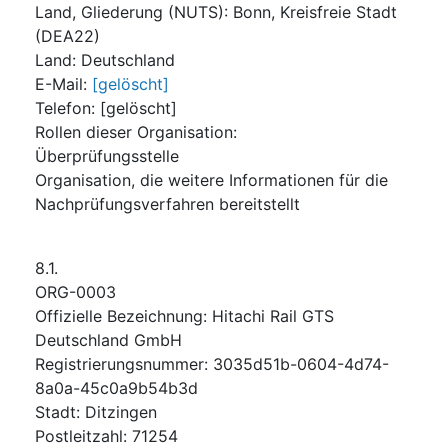
Land, Gliederung (NUTS)
:
Bonn, Kreisfreie Stadt
(
DEA22
)
Land
:
Deutschland
E-Mail
:
[gelöscht]
Telefon
:
[gelöscht]
Rollen dieser Organisation
:
Überprüfungsstelle
Organisation, die weitere Informationen für die
Nachprüfungsverfahren bereitstellt
8.1.
ORG-0003
Offizielle Bezeichnung
:
Hitachi Rail GTS
Deutschland GmbH
Registrierungsnummer
:
3035d51b-0604-4d74-
8a0a-45c0a9b54b3d
Stadt
:
Ditzingen
Postleitzahl
:
71254