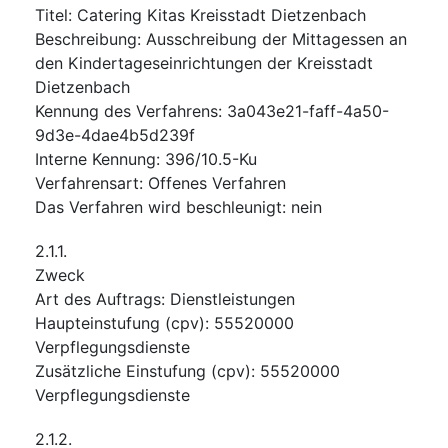
Titel
:
Catering Kitas Kreisstadt Dietzenbach
Beschreibung
:
Ausschreibung der Mittagessen an
den Kindertageseinrichtungen der Kreisstadt
Dietzenbach
Kennung des Verfahrens
:
3a043e21-faff-4a50-
9d3e-4dae4b5d239f
Interne Kennung
:
396/10.5-Ku
Verfahrensart
:
Offenes Verfahren
Das Verfahren wird beschleunigt
:
nein
2.1.1.
Zweck
Art des Auftrags
:
Dienstleistungen
Haupteinstufung
(
cpv
):
55520000
Verpflegungsdienste
Zusätzliche Einstufung
(
cpv
):
55520000
Verpflegungsdienste
2.1.2.