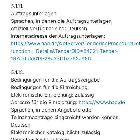
5.1.11.
Auftragsunterlagen
Sprachen, in denen die Auftragsunterlagen
offiziell verfügbar sind
:
Deutsch
Internetadresse der Auftragsunterlagen
:
https://www.had.de/NetServer/TenderingProcedureDet
function=_Details&TenderOID=54321-Tender-
197c56dd019-28c35f1b7765a686
5.1.12.
Bedingungen für die Auftragsvergabe
Bedingungen für die Einreichung
:
Elektronische Einreichung
:
Zulässig
Adresse für die Einreichung
:
https://www.had.de
Sprachen, in denen Angebote oder
Teilnahmeanträge eingereicht werden können
:
Deutsch
Elektronischer Katalog
:
Nicht zulässig
Varianten
:
Nicht zulässig