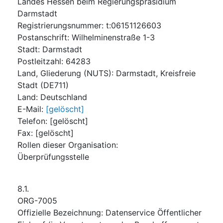
Landes Hessen beim Regierungspräsidium
Darmstadt
Registrierungsnummer
:
t:06151126603
Postanschrift
:
Wilhelminenstraße 1-3
Stadt
:
Darmstadt
Postleitzahl
:
64283
Land, Gliederung (NUTS)
:
Darmstadt, Kreisfreie
Stadt
(
DE711
)
Land
:
Deutschland
E-Mail
:
[gelöscht]
Telefon
:
[gelöscht]
Fax
:
[gelöscht]
Rollen dieser Organisation
:
Überprüfungsstelle
8.1.
ORG-7005
Offizielle Bezeichnung
:
Datenservice Öffentlicher