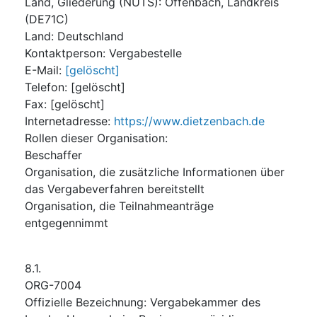
Land, Gliederung (NUTS)
:
Offenbach, Landkreis
(
DE71C
)
Land
:
Deutschland
Kontaktperson
:
Vergabestelle
E-Mail
:
[gelöscht]
Telefon
:
[gelöscht]
Fax
:
[gelöscht]
Internetadresse
:
https://www.dietzenbach.de
Rollen dieser Organisation
:
Beschaffer
Organisation, die zusätzliche Informationen über
das Vergabeverfahren bereitstellt
Organisation, die Teilnahmeanträge
entgegennimmt
8.1.
ORG-7004
Offizielle Bezeichnung
:
Vergabekammer des