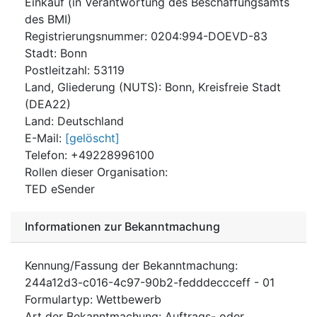
Einkauf (in Verantwortung des Beschaffungsamts
des BMI)
Registrierungsnummer
:
0204:994-DOEVD-83
Stadt
:
Bonn
Postleitzahl
:
53119
Land, Gliederung (NUTS)
:
Bonn, Kreisfreie Stadt
(
DEA22
)
Land
:
Deutschland
E-Mail
:
[gelöscht]
Telefon
:
+49228996100
Rollen dieser Organisation
:
TED eSender
Informationen zur Bekanntmachung
Kennung/Fassung der Bekanntmachung
:
244a12d3-c016-4c97-90b2-fedddeccceff
-
01
Formulartyp
:
Wettbewerb
Art der Bekanntmachung
:
Auftrags- oder