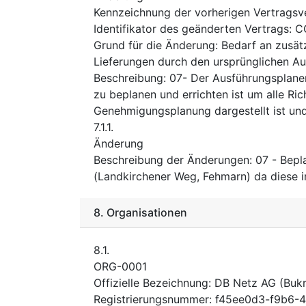
Kennzeichnung der vorherigen Vertrag
Identifikator des geänderten Vertrags
:
C
Grund für die Änderung
:
Bedarf an zusätz
Lieferungen durch den ursprünglichen A
Beschreibung
:
07- Der Ausführungsplaner
zu beplanen und errichten ist um alle Rich
Genehmigungsplanung dargestellt ist und 
7.1.1.
Änderung
Beschreibung der Änderungen
:
07 - Bepl
(Landkirchener Weg, Fehmarn) da diese i
8.
Organisationen
8.1.
ORG-0001
Offizielle Bezeichnung
:
DB Netz AG (Bukr
Registrierungsnummer
:
f45ee0d3-f9b6-