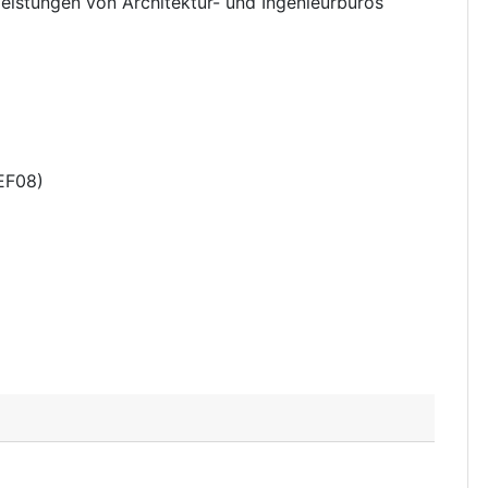
leistungen von Architektur- und Ingenieurbüros
EF08
)