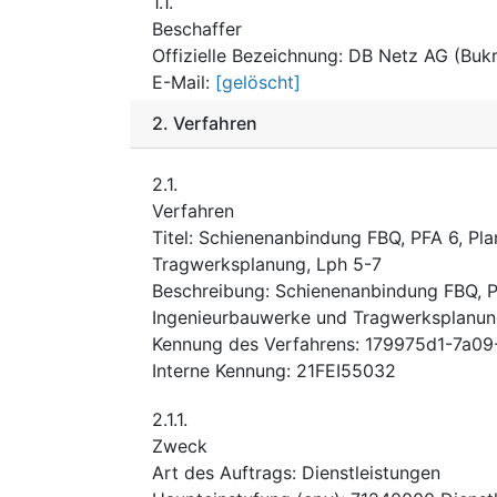
1.1.
Beschaffer
Offizielle Bezeichnung
:
DB Netz AG (Bukr
E-Mail
:
[gelöscht]
2.
Verfahren
2.1.
Verfahren
Titel
:
Schienenanbindung FBQ, PFA 6, Pla
Tragwerksplanung, Lph 5-7
Beschreibung
:
Schienenanbindung FBQ, P
Ingenieurbauwerke und Tragwerksplanun
Kennung des Verfahrens
:
179975d1-7a09
Interne Kennung
:
21FEI55032
2.1.1.
Zweck
Art des Auftrags
:
Dienstleistungen