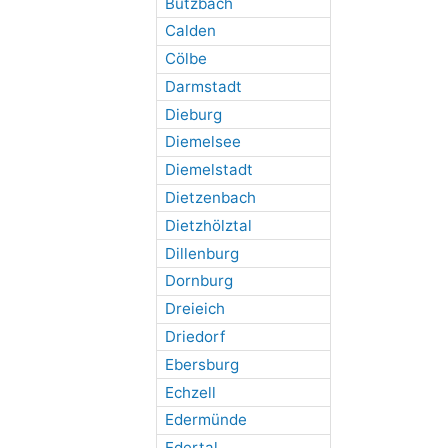
Butzbach
Calden
Cölbe
Darmstadt
Dieburg
Diemelsee
Diemelstadt
Dietzenbach
Dietzhölztal
Dillenburg
Dornburg
Dreieich
Driedorf
Ebersburg
Echzell
Edermünde
Edertal