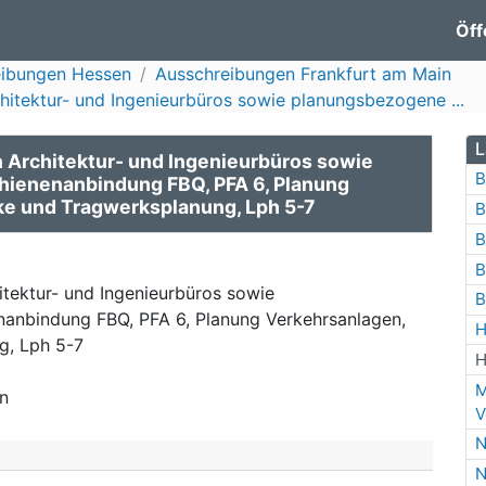
Öff
eibungen Hessen
Ausschreibungen Frankfurt am Main
hitektur- und Ingenieurbüros sowie planungsbezogene ...
L
 Architektur- und Ingenieurbüros sowie
B
hienenanbindung FBQ, PFA 6, Planung
e und Tragwerksplanung, Lph 5-7
B
B
B
itektur- und Ingenieurbüros sowie
B
anbindung FBQ, PFA 6, Planung Verkehrsanlagen,
H
g, Lph 5-7
H
M
n
V
N
N