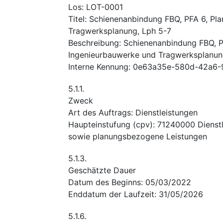
Los
:
LOT-0001
Titel
:
Schienenanbindung FBQ, PFA 6, Pla
Tragwerksplanung, Lph 5-7
Beschreibung
:
Schienenanbindung FBQ, P
Ingenieurbauwerke und Tragwerksplanun
Interne Kennung
:
0e63a35e-580d-42a6-
5.1.1.
Zweck
Art des Auftrags
:
Dienstleistungen
Haupteinstufung
(
cpv
):
71240000
Dienst
sowie planungsbezogene Leistungen
5.1.3.
Geschätzte Dauer
Datum des Beginns
:
05/03/2022
Enddatum der Laufzeit
:
31/05/2026
5.1.6.