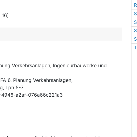
R
S
 16)
S
S
S
T
nung Verkehrsanlagen, Ingenieurbauwerke und
FA 6, Planung Verkehrsanlagen,
g, Lph 5-7
-4946-a2af-076a66c221a3