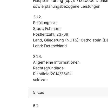
Haupteinstufung
(
cpv
):
71240000
Dienst
sowie planungsbezogene Leistungen
2.1.2.
Erfüllungsort
Stadt
:
Fehmarn
Postleitzahl
:
23769
Land, Gliederung (NUTS)
:
Ostholstein
(
D
Land
:
Deutschland
2.1.4.
Allgemeine Informationen
Rechtsgrundlage
:
Richtlinie 2014/25/EU
sektvo
-
5.
Los
5.1.