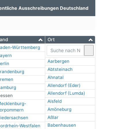
entliche Ausschreibungen Deutschland
and
Ort
aden-Württemberg
ayern
Aarbergen
erlin
Abtsteinach
randenburg
Ahnatal
remen
Allendorf (Eder)
amburg
Allendorf (Lumda)
essen
Alsfeld
ecklenburg-
Amöneburg
orpommern
Aßlar
iedersachsen
Babenhausen
ordrhein-Westfalen