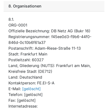
8.
Organisationen
8.1.
ORG-0001
Offizielle Bezeichnung
:
DB Netz AG (Bukr 16)
Registrierungsnummer
:
f45ee0d3-f9b6-44f0-
846d-0c10b6f61a37
Postanschrift
:
Adam-Riese-Straße 11-13
Stadt
:
Frankfurt Main
Postleitzahl
:
60327
Land, Gliederung (NUTS)
:
Frankfurt am Main,
Kreisfreie Stadt
(
DE712
)
Land
:
Deutschland
Kontaktperson
:
FE.EI-S-A
E-Mail
:
[gelöscht]
Telefon
:
[gelöscht]
Fax
:
[gelöscht]
Internetadresse
: