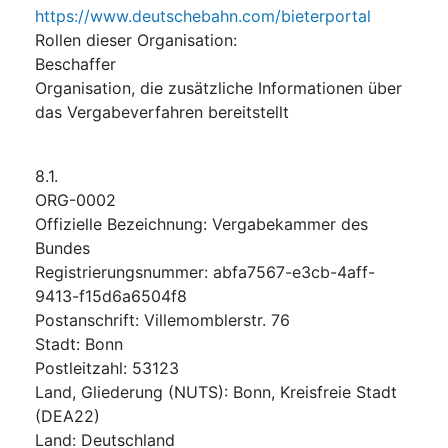
https://www.deutschebahn.com/bieterportal
Rollen dieser Organisation
:
Beschaffer
Organisation, die zusätzliche Informationen über
das Vergabeverfahren bereitstellt
8.1.
ORG-0002
Offizielle Bezeichnung
:
Vergabekammer des
Bundes
Registrierungsnummer
:
abfa7567-e3cb-4aff-
9413-f15d6a6504f8
Postanschrift
:
Villemomblerstr. 76
Stadt
:
Bonn
Postleitzahl
:
53123
Land, Gliederung (NUTS)
:
Bonn, Kreisfreie Stadt
(
DEA22
)
Land
:
Deutschland