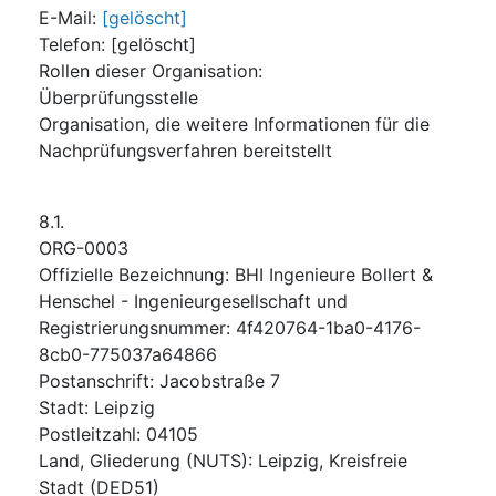
E-Mail
:
[gelöscht]
Telefon
:
[gelöscht]
Rollen dieser Organisation
:
Überprüfungsstelle
Organisation, die weitere Informationen für die
Nachprüfungsverfahren bereitstellt
8.1.
ORG-0003
Offizielle Bezeichnung
:
BHI Ingenieure Bollert &
Henschel - Ingenieurgesellschaft und
Registrierungsnummer
:
4f420764-1ba0-4176-
8cb0-775037a64866
Postanschrift
:
Jacobstraße 7
Stadt
:
Leipzig
Postleitzahl
:
04105
Land, Gliederung (NUTS)
:
Leipzig, Kreisfreie
Stadt
(
DED51
)