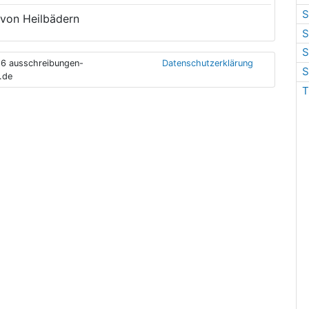
S
 von Heilbädern
S
S
6 ausschreibungen-
Datenschutzerklärung
S
.de
T