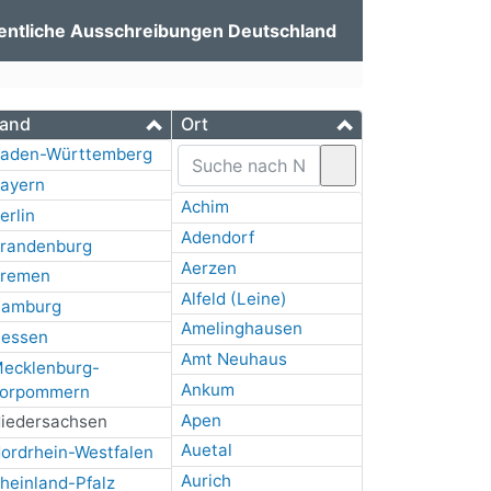
entliche Ausschreibungen Deutschland
and
Ort
aden-Württemberg
ayern
Achim
erlin
Adendorf
randenburg
Aerzen
remen
Alfeld (Leine)
amburg
Amelinghausen
essen
Amt Neuhaus
ecklenburg-
Ankum
orpommern
Apen
iedersachsen
Auetal
ordrhein-Westfalen
Aurich
heinland-Pfalz