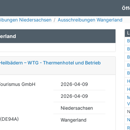
Öff
ibungen Niedersachsen
Ausschreibungen Wangerland
L
erland
B
B
B
Heilbädern – WTG - Thermenhotel und Betrieb
B
B
H
ourismus GmbH
2026-04-09
H
2026-04-09
M
V
Niedersachsen
N
) (DE94A)
Wangerland
N
R