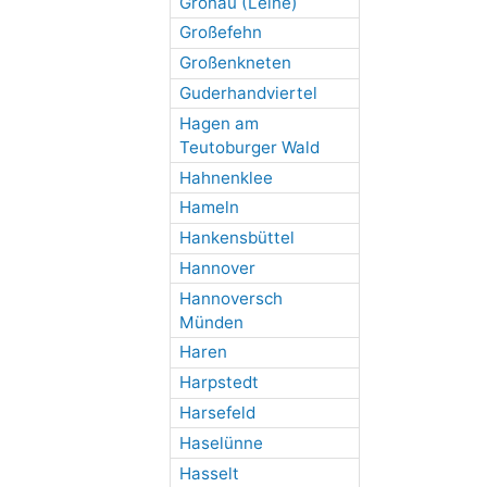
Gronau (Leine)
Großefehn
Großenkneten
Guderhandviertel
Hagen am
Teutoburger Wald
Hahnenklee
Hameln
Hankensbüttel
Hannover
Hannoversch
Münden
Haren
Harpstedt
Harsefeld
Haselünne
Hasselt