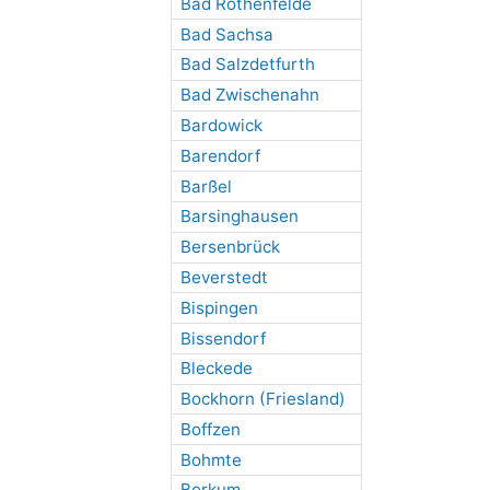
Bad Rothenfelde
Bad Sachsa
Bad Salzdetfurth
Bad Zwischenahn
Bardowick
Barendorf
Barßel
Barsinghausen
Bersenbrück
Beverstedt
Bispingen
Bissendorf
Bleckede
Bockhorn (Friesland)
Boffzen
Bohmte
Borkum