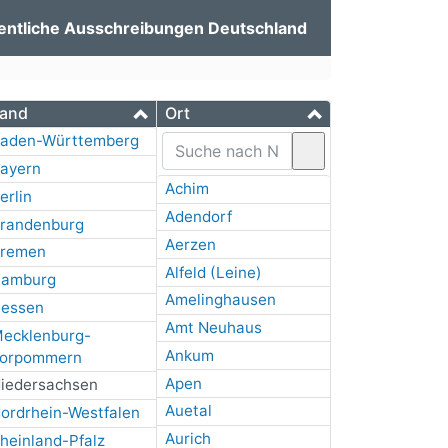
entliche Ausschreibungen Deutschland
and
Ort
aden-Württemberg
ayern
Achim
erlin
Adendorf
randenburg
Aerzen
remen
Alfeld (Leine)
amburg
Amelinghausen
essen
Amt Neuhaus
ecklenburg-
Ankum
orpommern
Apen
iedersachsen
Auetal
ordrhein-Westfalen
Aurich
heinland-Pfalz