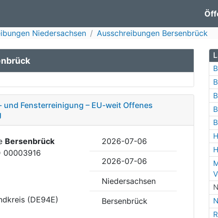
Öff
ibungen Niedersachsen
Ausschreibungen Bersenbrück
L
enbrück
B
B
B
und Fensterreinigung – EU-weit Offenes
B
g
B
H
de
Bersenbrück
2026-07-06
H
ID 00003916
2026-07-06
M
V
Niedersachsen
N
ndkreis (DE94E)
Bersenbrück
N
R