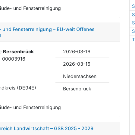
S
ude- und Fensterreinigung
S
S
und Fensterreinigung – EU-weit Offenes
S
g
T
de
Bersenbrück
2026-03-16
ID 00003916
2026-03-16
Niedersachsen
ndkreis (DE94E)
Bersenbrück
ude- und Fensterreinigung
ereich Landwirtschaft – GSB 2025 - 2029