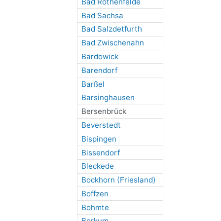
Bad Rothenfelde
Bad Sachsa
Bad Salzdetfurth
Bad Zwischenahn
Bardowick
Barendorf
Barßel
Barsinghausen
Bersenbrück
Beverstedt
Bispingen
Bissendorf
Bleckede
Bockhorn (Friesland)
Boffzen
Bohmte
Borkum