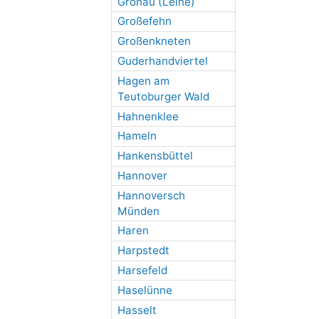
Gronau (Leine)
Großefehn
Großenkneten
Guderhandviertel
Hagen am
Teutoburger Wald
Hahnenklee
Hameln
Hankensbüttel
Hannover
Hannoversch
Münden
Haren
Harpstedt
Harsefeld
Haselünne
Hasselt