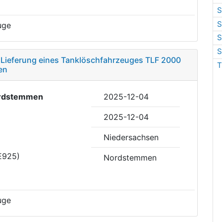
S
S
uge
S
S
 Lieferung eines Tanklöschfahrzeuges TLF 2000
T
en
rdstemmen
2025-12-04
2025-12-04
Niedersachsen
E925)
Nordstemmen
uge