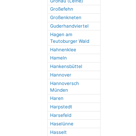
Gronau (Leine)
Großefehn
Großenkneten
Guderhandviertel
Hagen am
Teutoburger Wald
Hahnenklee
Hameln
Hankensbüttel
Hannover
Hannoversch
Münden
Haren
Harpstedt
Harsefeld
Haselünne
Hasselt