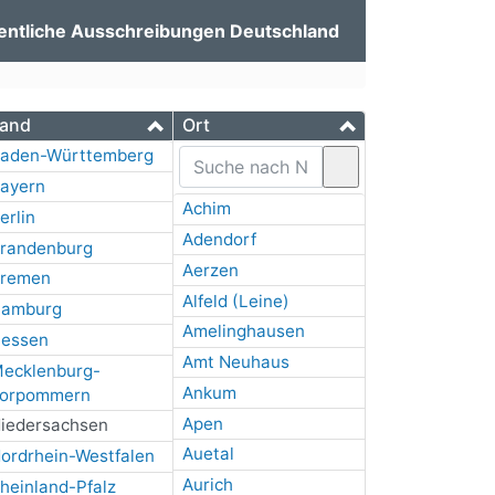
entliche Ausschreibungen Deutschland
and
Ort
aden-Württemberg
ayern
Achim
erlin
Adendorf
randenburg
Aerzen
remen
Alfeld (Leine)
amburg
Amelinghausen
essen
Amt Neuhaus
ecklenburg-
Ankum
orpommern
Apen
iedersachsen
Auetal
ordrhein-Westfalen
Aurich
heinland-Pfalz