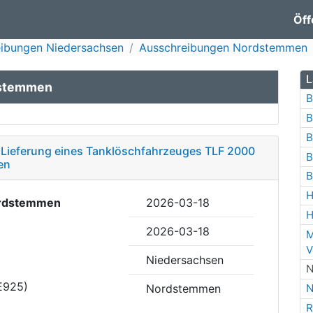
Öff
ibungen Niedersachsen
Ausschreibungen Nordstemmen
L
dstemmen
B
B
B
 Lieferung eines Tanklöschfahrzeuges TLF 2000
B
en
B
H
rdstemmen
2026-03-18
H
2026-03-18
M
V
Niedersachsen
N
E925)
Nordstemmen
N
R