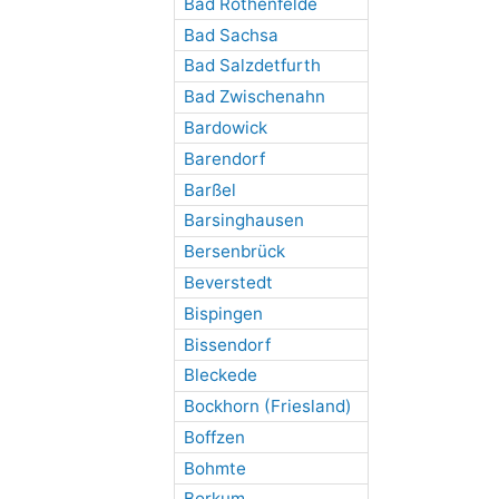
Bad Rothenfelde
Bad Sachsa
Bad Salzdetfurth
Bad Zwischenahn
Bardowick
Barendorf
Barßel
Barsinghausen
Bersenbrück
Beverstedt
Bispingen
Bissendorf
Bleckede
Bockhorn (Friesland)
Boffzen
Bohmte
Borkum