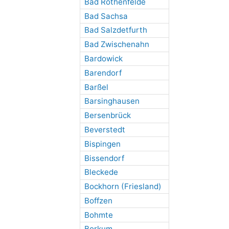
Bad Rothenfelde
Bad Sachsa
Bad Salzdetfurth
Bad Zwischenahn
Bardowick
Barendorf
Barßel
Barsinghausen
Bersenbrück
Beverstedt
Bispingen
Bissendorf
Bleckede
Bockhorn (Friesland)
Boffzen
Bohmte
Borkum