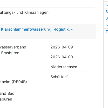
S
S
 Lüftungs- und Klimaanlagen
S
S
Klärschlammentwässerung, -logistik, -
T
bwasserverband
2026-04-09
d Emsbüren
2026-04-09
Niedersachsen
Schüttorf
ntheim (DE94B)
band Bad
msbüren