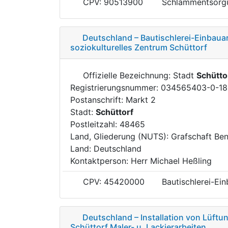
CPV: 90513900
Schlammentsorg
Deutschland – Bautischlerei-Einbauar
soziokulturelles Zentrum Schüttorf
Offizielle Bezeichnung: Stadt
Schütto
Registrierungsnummer: 034565403-0-18
Postanschrift: Markt 2
Stadt:
Schüttorf
Postleitzahl: 48465
Land, Gliederung (NUTS): Grafschaft Be
Land: Deutschland
Kontaktperson: Herr Michael Heßling
CPV: 45420000
Bautischlerei-Ei
Deutschland – Installation von Lüft
Schüttorf Maler- u. Lackierarbeiten