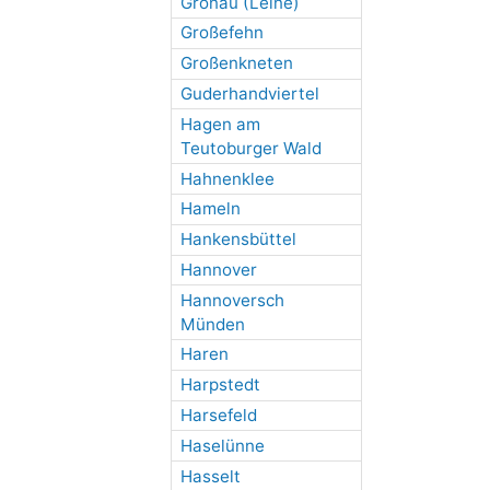
Gronau (Leine)
Großefehn
Großenkneten
Guderhandviertel
Hagen am
Teutoburger Wald
Hahnenklee
Hameln
Hankensbüttel
Hannover
Hannoversch
Münden
Haren
Harpstedt
Harsefeld
Haselünne
Hasselt