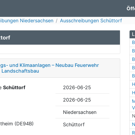
Öff
ibungen Niedersachsen
Ausschreibungen Schüttorf
L
torf
B
B
B
ungs- und Klimaanlagen – Neubau Feuerwehr
B
, Landschaftsbau
B
H
de
Schüttorf
2026-06-25
H
2026-06-25
M
V
Niedersachsen
N
ntheim (DE94B)
Schüttorf
N
R