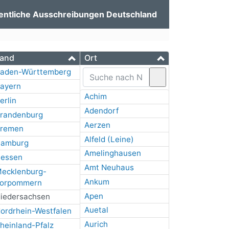
entliche Ausschreibungen Deutschland
and
Ort
aden-Württemberg
ayern
Achim
erlin
Adendorf
randenburg
Aerzen
remen
Alfeld (Leine)
amburg
Amelinghausen
essen
Amt Neuhaus
ecklenburg-
Ankum
orpommern
Apen
iedersachsen
Auetal
ordrhein-Westfalen
Aurich
heinland-Pfalz