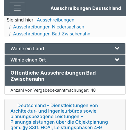
Ausschreibungen Deutschland
Sie sind hier:
Ausschreibungen
Ausschreibungen Niedersachsen
Ausschreibungen Bad Zwischenahn
Wähle ein Land
Wähle einen Ort
Öffentliche Ausschreibungen Bad
Zwischenahn
Anzahl von Vergabebekanntmachungen:
48
Deutschland – Dienstleistungen von
Architektur- und Ingenieurbüros sowie
planungsbezogene Leistungen –
Planungsleistungen über die Objektplanung
gem. §§ 33ff. HOAI, Leistungsphasen 4-9