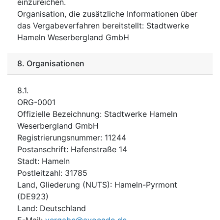
einzureichen.
Organisation, die zusätzliche Informationen über
das Vergabeverfahren bereitstellt
:
Stadtwerke
Hameln Weserbergland GmbH
8.
Organisationen
8.1.
ORG-0001
Offizielle Bezeichnung
:
Stadtwerke Hameln
Weserbergland GmbH
Registrierungsnummer
:
11244
Postanschrift
:
Hafenstraße 14
Stadt
:
Hameln
Postleitzahl
:
31785
Land, Gliederung (NUTS)
:
Hameln-Pyrmont
(
DE923
)
Land
:
Deutschland
E-Mail
:
vergabe@avocado.de