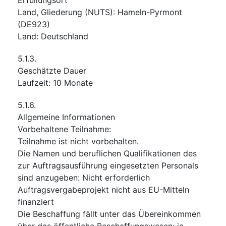
Land, Gliederung (NUTS)
:
Hameln-Pyrmont
(
DE923
)
Land
:
Deutschland
5.1.3.
Geschätzte Dauer
Laufzeit
:
10
Monate
5.1.6.
Allgemeine Informationen
Vorbehaltene Teilnahme
:
Teilnahme ist nicht vorbehalten.
Die Namen und beruflichen Qualifikationen des
zur Auftragsausführung eingesetzten Personals
sind anzugeben
:
Nicht erforderlich
Auftragsvergabeprojekt nicht aus EU-Mitteln
finanziert
Die Beschaffung fällt unter das Übereinkommen
über das öffentliche Beschaffungswesen
:
ja