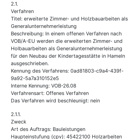
2.1.
Verfahren
Titel
:
erweiterte Zimmer- und Holzbauarbeiten als
Generalunternehmerleistung
Beschreibung
:
In einem offenen Verfahren nach
VOB/A-EU werden die erweiterten Zimmer- und
Holbauarbeiten als Generalunternehmerleistung
für den Neubau der Kindertagesstätte in Hameln
ausgeschrieben.
Kennung des Verfahrens
:
0ad81803-c9a4-439f-
9a92-5a7a310152e5
Interne Kennung
:
VOB-26.08
Verfahrensart
:
Offenes Verfahren
Das Verfahren wird beschleunigt
:
nein
2.1.1.
Zweck
Art des Auftrags
:
Bauleistungen
Haupteinstufung
(
cpv
):
45422100
Holzarbeiten