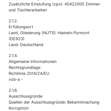
Zusätzliche Einstufung
(
cpv
):
45422000
Zimmer-
und Tischlerarbeiten
2.1.2.
Erfüllungsort
Land, Gliederung (NUTS)
:
Hameln-Pyrmont
(
DE923
)
Land
:
Deutschland
2.1.4.
Allgemeine Informationen
Rechtsgrundlage
:
Richtlinie 2014/24/EU
vob-a
-
2.1.6.
Ausschlussgründe
Quellen der Ausschlussgründe
:
Bekanntmachung
Korruption
: