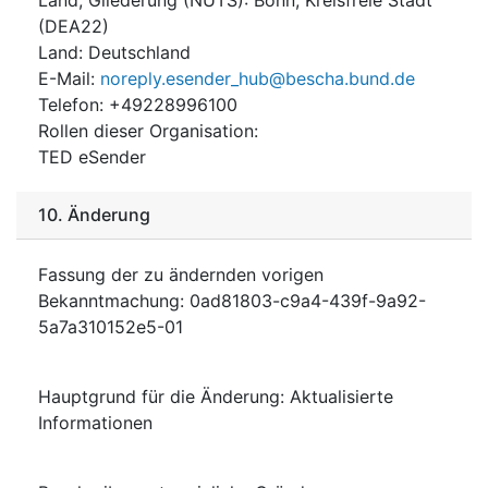
(
DEA22
)
Land
:
Deutschland
E-Mail
:
noreply.esender_hub@bescha.bund.de
Telefon
:
+49228996100
Rollen dieser Organisation
:
TED eSender
10.
Änderung
Fassung der zu ändernden vorigen
Bekanntmachung
:
0ad81803-c9a4-439f-9a92-
5a7a310152e5-01
Hauptgrund für die Änderung
:
Aktualisierte
Informationen