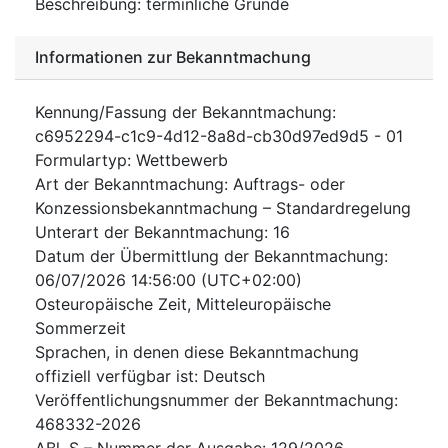
Beschreibung
:
terminliche Gründe
Informationen zur Bekanntmachung
Kennung/Fassung der Bekanntmachung
:
c6952294-c1c9-4d12-8a8d-cb30d97ed9d5
-
01
Formulartyp
:
Wettbewerb
Art der Bekanntmachung
:
Auftrags- oder
Konzessionsbekanntmachung – Standardregelung
Unterart der Bekanntmachung
:
16
Datum der Übermittlung der Bekanntmachung
:
06/07/2026
14:56:00 (UTC+02:00)
Osteuropäische Zeit, Mitteleuropäische
Sommerzeit
Sprachen, in denen diese Bekanntmachung
offiziell verfügbar ist
:
Deutsch
Veröffentlichungsnummer der Bekanntmachung
:
468332-2026
ABl. S – Nummer der Ausgabe
:
129/2026