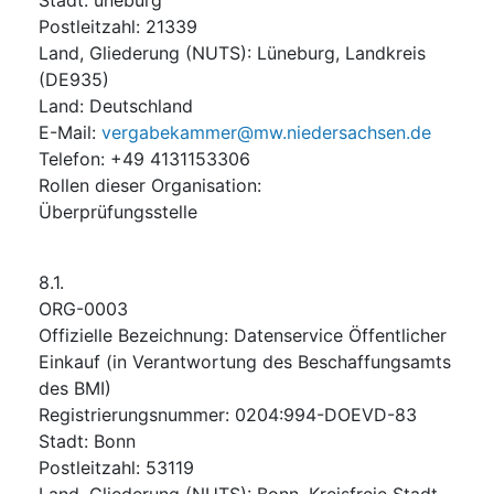
Postleitzahl
:
21339
Land, Gliederung (NUTS)
:
Lüneburg, Landkreis
(
DE935
)
Land
:
Deutschland
E-Mail
:
vergabekammer@mw.niedersachsen.de
Telefon
:
+49 4131153306
Rollen dieser Organisation
:
Überprüfungsstelle
8.1.
ORG-0003
Offizielle Bezeichnung
:
Datenservice Öffentlicher
Einkauf (in Verantwortung des Beschaffungsamts
des BMI)
Registrierungsnummer
:
0204:994-DOEVD-83
Stadt
:
Bonn
Postleitzahl
:
53119
Land, Gliederung (NUTS)
:
Bonn, Kreisfreie Stadt