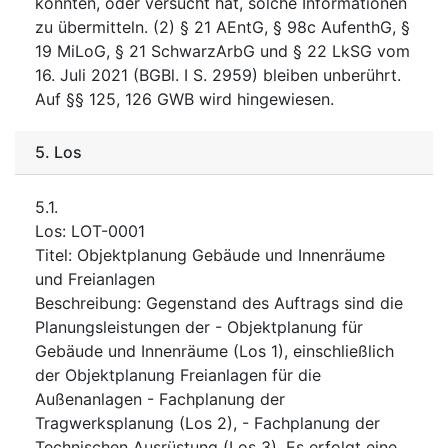
könnten, oder versucht hat, solche Informationen
zu übermitteln. (2) § 21 AEntG, § 98c AufenthG, §
19 MiLoG, § 21 SchwarzArbG und § 22 LkSG vom
16. Juli 2021 (BGBl. I S. 2959) bleiben unberührt.
Auf §§ 125, 126 GWB wird hingewiesen.
5.
Los
5.1.
Los
:
LOT-0001
Titel
:
Objektplanung Gebäude und Innenräume
und Freianlagen
Beschreibung
:
Gegenstand des Auftrags sind die
Planungsleistungen der - Objektplanung für
Gebäude und Innenräume (Los 1), einschließlich
der Objektplanung Freianlagen für die
Außenanlagen - Fachplanung der
Tragwerksplanung (Los 2), - Fachplanung der
Technischen Ausrüstung (Los 3). Es erfolgt eine