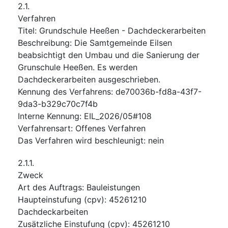
2.1.
Verfahren
Titel
:
Grundschule Heeßen - Dachdeckerarbeiten
Beschreibung
:
Die Samtgemeinde Eilsen
beabsichtigt den Umbau und die Sanierung der
Grunschule Heeßen. Es werden
Dachdeckerarbeiten ausgeschrieben.
Kennung des Verfahrens
:
de70036b-fd8a-43f7-
9da3-b329c70c7f4b
Interne Kennung
:
EIL_2026/05#108
Verfahrensart
:
Offenes Verfahren
Das Verfahren wird beschleunigt
:
nein
2.1.1.
Zweck
Art des Auftrags
:
Bauleistungen
Haupteinstufung
(
cpv
):
45261210
Dachdeckarbeiten
Zusätzliche Einstufung
(
cpv
):
45261210