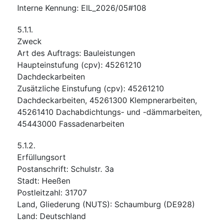
Interne Kennung
:
EIL_2026/05#108
5.1.1.
Zweck
Art des Auftrags
:
Bauleistungen
Haupteinstufung
(
cpv
):
45261210
Dachdeckarbeiten
Zusätzliche Einstufung
(
cpv
):
45261210
Dachdeckarbeiten
,
45261300
Klempnerarbeiten
,
45261410
Dachabdichtungs- und -dämmarbeiten
,
45443000
Fassadenarbeiten
5.1.2.
Erfüllungsort
Postanschrift
:
Schulstr. 3a
Stadt
:
Heeßen
Postleitzahl
:
31707
Land, Gliederung (NUTS)
:
Schaumburg
(
DE928
)
Land
:
Deutschland