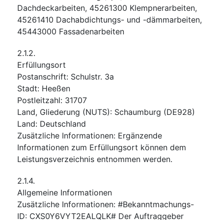
Dachdeckarbeiten
,
45261300
Klempnerarbeiten
,
45261410
Dachabdichtungs- und -dämmarbeiten
,
45443000
Fassadenarbeiten
2.1.2.
Erfüllungsort
Postanschrift
:
Schulstr. 3a
Stadt
:
Heeßen
Postleitzahl
:
31707
Land, Gliederung (NUTS)
:
Schaumburg
(
DE928
)
Land
:
Deutschland
Zusätzliche Informationen
:
Ergänzende
Informationen zum Erfüllungsort können dem
Leistungsverzeichnis entnommen werden.
2.1.4.
Allgemeine Informationen
Zusätzliche Informationen
:
#Bekanntmachungs-
ID: CXS0Y6VYT2EALQLK# Der Auftraggeber