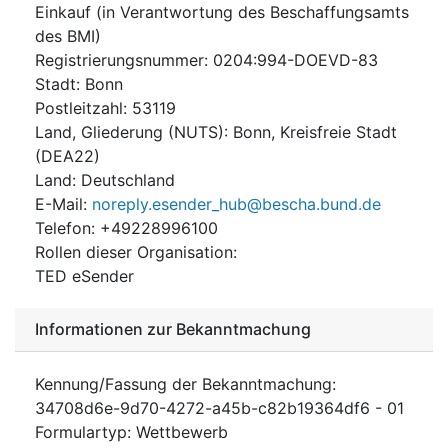
Einkauf (in Verantwortung des Beschaffungsamts
des BMI)
Registrierungsnummer
:
0204:994-DOEVD-83
Stadt
:
Bonn
Postleitzahl
:
53119
Land, Gliederung (NUTS)
:
Bonn, Kreisfreie Stadt
(
DEA22
)
Land
:
Deutschland
E-Mail
:
noreply.esender_hub@bescha.bund.de
Telefon
:
+49228996100
Rollen dieser Organisation
:
TED eSender
Informationen zur Bekanntmachung
Kennung/Fassung der Bekanntmachung
:
34708d6e-9d70-4272-a45b-c82b19364df6
-
01
Formulartyp
:
Wettbewerb