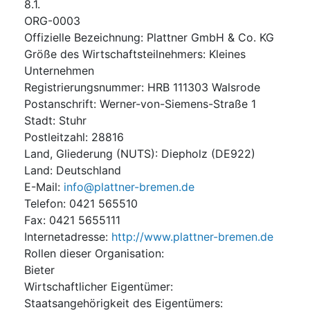
8.1.
ORG-0003
Offizielle Bezeichnung
:
Plattner GmbH & Co. KG
Größe des Wirtschaftsteilnehmers
:
Kleines
Unternehmen
Registrierungsnummer
:
HRB 111303 Walsrode
Postanschrift
:
Werner-von-Siemens-Straße 1
Stadt
:
Stuhr
Postleitzahl
:
28816
Land, Gliederung (NUTS)
:
Diepholz
(
DE922
)
Land
:
Deutschland
E-Mail
:
info@plattner-bremen.de
Telefon
:
0421 565510
Fax
:
0421 5655111
Internetadresse
:
http://www.plattner-bremen.de
Rollen dieser Organisation
:
Bieter
Wirtschaftlicher Eigentümer
:
Staatsangehörigkeit des Eigentümers
: