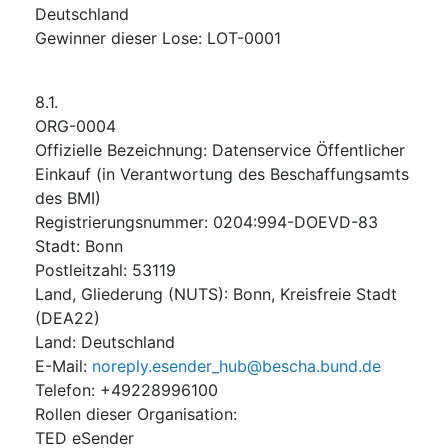
Deutschland
Gewinner dieser Lose
:
LOT-0001
8.1.
ORG-0004
Offizielle Bezeichnung
:
Datenservice Öffentlicher
Einkauf (in Verantwortung des Beschaffungsamts
des BMI)
Registrierungsnummer
:
0204:994-DOEVD-83
Stadt
:
Bonn
Postleitzahl
:
53119
Land, Gliederung (NUTS)
:
Bonn, Kreisfreie Stadt
(
DEA22
)
Land
:
Deutschland
E-Mail
:
noreply.esender_hub@bescha.bund.de
Telefon
:
+49228996100
Rollen dieser Organisation
:
TED eSender