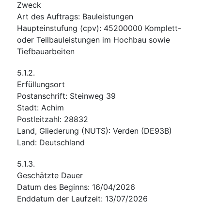
Zweck
Art des Auftrags
:
Bauleistungen
Haupteinstufung
(
cpv
):
45200000
Komplett-
oder Teilbauleistungen im Hochbau sowie
Tiefbauarbeiten
5.1.2.
Erfüllungsort
Postanschrift
:
Steinweg 39
Stadt
:
Achim
Postleitzahl
:
28832
Land, Gliederung (NUTS)
:
Verden
(
DE93B
)
Land
:
Deutschland
5.1.3.
Geschätzte Dauer
Datum des Beginns
:
16/04/2026
Enddatum der Laufzeit
:
13/07/2026