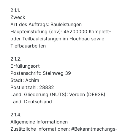
2.1.1.
Zweck
Art des Auftrags
:
Bauleistungen
Haupteinstufung
(
cpv
):
45200000
Komplett-
oder Teilbauleistungen im Hochbau sowie
Tiefbauarbeiten
2.1.2.
Erfüllungsort
Postanschrift
:
Steinweg 39
Stadt
:
Achim
Postleitzahl
:
28832
Land, Gliederung (NUTS)
:
Verden
(
DE93B
)
Land
:
Deutschland
2.1.4.
Allgemeine Informationen
Zusätzliche Informationen
:
#Bekanntmachungs-