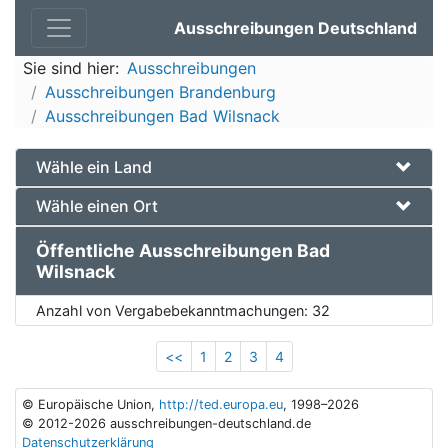
Ausschreibungen Deutschland
Sie sind hier:
Ausschreibungen
Ausschreibungen Brandenburg
Ausschreibungen Bad Wilsnack
Wähle ein Land
Wähle einen Ort
Öffentliche Ausschreibungen Bad
Wilsnack
Anzahl von Vergabebekanntmachungen:
32
<<
1
2
3
4
© Europäische Union,
http://ted.europa.eu
, 1998–2026
© 2012-2026 ausschreibungen-deutschland.de
Datenschutzerklärung