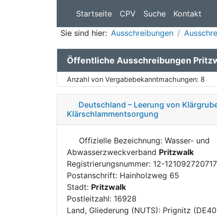
Startseite
CPV
Suche
Kontakt
Sie sind hier:
Ausschreibungen
Ausschr
Öffentliche Ausschreibungen Pritz
Anzahl von Vergabebekanntmachungen:
8
Deutschland – Leerung von Klärgrube
Klärschlammentsorgung
Offizielle Bezeichnung: Wasser- und
Abwasserzweckverband
Pritzwalk
Registrierungsnummer: 12-12109272071
Postanschrift: Hainholzweg 65
Stadt:
Pritzwalk
Postleitzahl: 16928
Land, Gliederung (NUTS): Prignitz (DE40