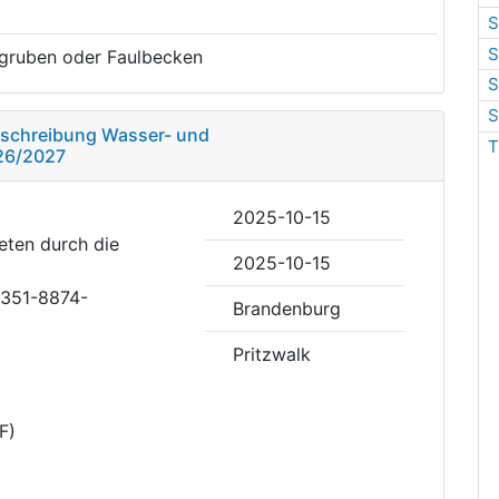
S
S
rgruben oder Faulbecken
S
S
usschreibung Wasser- und
T
26/2027
2025-10-15
reten durch die
2025-10-15
4351-8874-
Brandenburg
Pritzwalk
F)