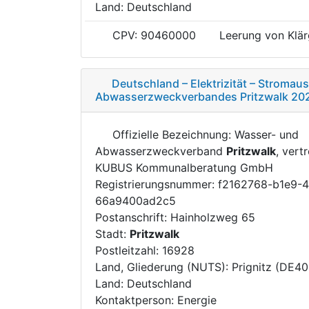
Land: Deutschland
CPV: 90460000
Leerung von Klä
Deutschland – Elektrizität – Stroma
Abwasserzweckverbandes Pritzwalk 20
Offizielle Bezeichnung: Wasser- und
Abwasserzweckverband
Pritzwalk
, vert
KUBUS Kommunalberatung GmbH
Registrierungsnummer: f2162768-b1e9-
66a9400ad2c5
Postanschrift: Hainholzweg 65
Stadt:
Pritzwalk
Postleitzahl: 16928
Land, Gliederung (NUTS): Prignitz (DE40
Land: Deutschland
Kontaktperson: Energie