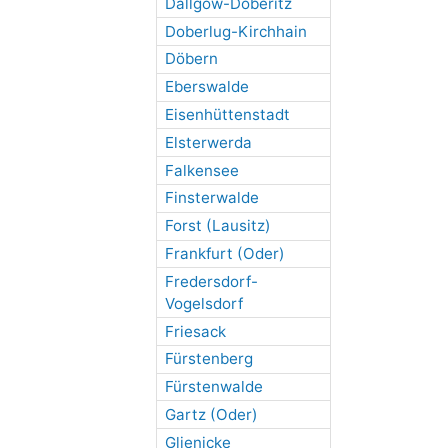
Dallgow-Döberitz
Doberlug-Kirchhain
Döbern
Eberswalde
Eisenhüttenstadt
Elsterwerda
Falkensee
Finsterwalde
Forst (Lausitz)
Frankfurt (Oder)
Fredersdorf-
Vogelsdorf
Friesack
Fürstenberg
Fürstenwalde
Gartz (Oder)
Glienicke