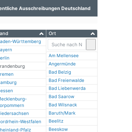
entliche Ausschreibungen Deutschland
and
Ort
aden-Württemberg
ayern
Am Mellensee
erlin
Angermünde
randenburg
Bad Belzig
remen
Bad Freienwalde
amburg
Bad Liebenwerda
essen
Bad Saarow
ecklenburg-
Bad Wilsnack
orpommern
Baruth/Mark
iedersachsen
Beelitz
ordrhein-Westfalen
Beeskow
heinland-Pfalz