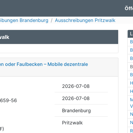
Öff
eibungen Brandenburg
Ausschreibungen Pritzwalk
L
walk
B
B
B
n oder Faulbecken – Mobile dezentrale
B
B
H
2026-07-08
H
2026-07-08
M
7659-56
V
Brandenburg
N
Pritzwalk
N
F)
R