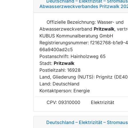
Deutschland – Elektrizität – Stroma
Abwasserzweckverbandes Pritzwalk 20
Offizielle Bezeichnung: Wasser- und
Abwasserzweckverband
Pritzwalk
, vert
KUBUS Kommunalberatung GmbH
Registrierungsnummer: f2162768-b1e9-
66a9400ad2c5
Postanschrift: Hainholzweg 65
Stadt:
Pritzwalk
Postleitzahl: 16928
Land, Gliederung (NUTS): Prignitz (DE40
Land: Deutschland
Kontaktperson: Energie
CPV: 09310000
Elektrizität
Deutschland – Elektrizität – Stroma