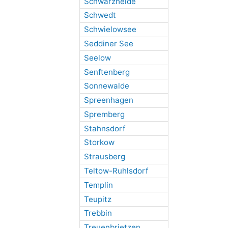
Schwarzheide
Schwedt
Schwielowsee
Seddiner See
Seelow
Senftenberg
Sonnewalde
Spreenhagen
Spremberg
Stahnsdorf
Storkow
Strausberg
Teltow-Ruhlsdorf
Templin
Teupitz
Trebbin
Treuenbrietzen