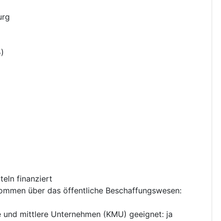
urg
5
)
eln finanziert
nkommen über das öffentliche Beschaffungswesen
:
ne und mittlere Unternehmen (KMU) geeignet
:
ja