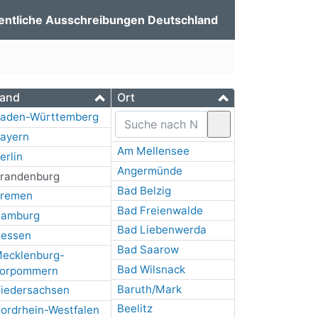
entliche Ausschreibungen Deutschland
and
Ort
aden-Württemberg
ayern
Am Mellensee
erlin
Angermünde
randenburg
Bad Belzig
remen
Bad Freienwalde
amburg
Bad Liebenwerda
essen
Bad Saarow
ecklenburg-
Bad Wilsnack
orpommern
Baruth/Mark
iedersachsen
Beelitz
ordrhein-Westfalen