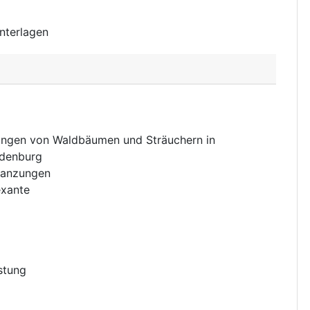
nterlagen
ungen von Waldbäumen und Sträuchern in
ndenburg
lanzungen
xante
stung