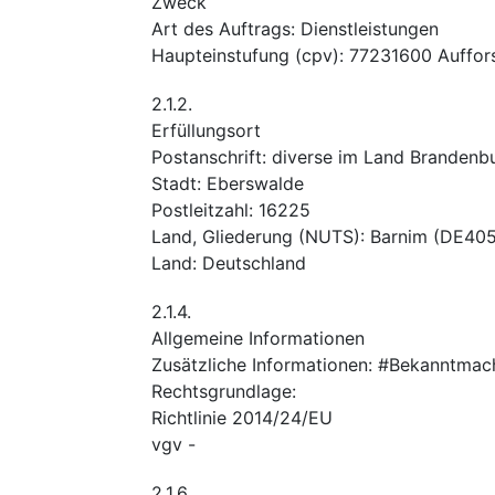
Zweck
Art des Auftrags
:
Dienstleistungen
Haupteinstufung
(
cpv
):
77231600
Auffor
2.1.2.
Erfüllungsort
Postanschrift
:
diverse im Land Brandenb
Stadt
:
Eberswalde
Postleitzahl
:
16225
Land, Gliederung (NUTS)
:
Barnim
(
DE40
Land
:
Deutschland
2.1.4.
Allgemeine Informationen
Zusätzliche Informationen
:
#Bekanntmac
Rechtsgrundlage
:
Richtlinie 2014/24/EU
vgv
-
2.1.6.