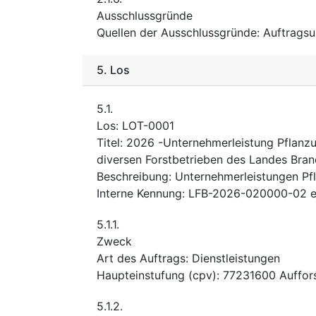
Ausschlussgründe
Quellen der Ausschlussgründe
:
Auftragsu
5.
Los
5.1.
Los
:
LOT-0001
Titel
:
2026 -Unternehmerleistung Pflanz
diversen Forstbetrieben des Landes Bra
Beschreibung
:
Unternehmerleistungen Pf
Interne Kennung
:
LFB-2026-020000-02 e
5.1.1.
Zweck
Art des Auftrags
:
Dienstleistungen
Haupteinstufung
(
cpv
):
77231600
Auffor
5.1.2.