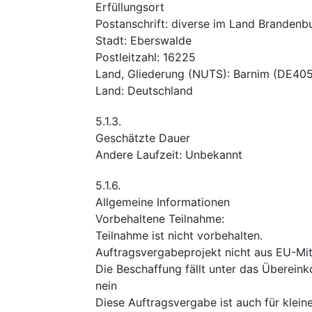
Erfüllungsort
Postanschrift
:
diverse im Land Brandenb
Stadt
:
Eberswalde
Postleitzahl
:
16225
Land, Gliederung (NUTS)
:
Barnim
(
DE40
Land
:
Deutschland
5.1.3.
Geschätzte Dauer
Andere Laufzeit
:
Unbekannt
5.1.6.
Allgemeine Informationen
Vorbehaltene Teilnahme
:
Teilnahme ist nicht vorbehalten.
Auftragsvergabeprojekt nicht aus EU-Mitt
Die Beschaffung fällt unter das Überei
nein
Diese Auftragsvergabe ist auch für klei