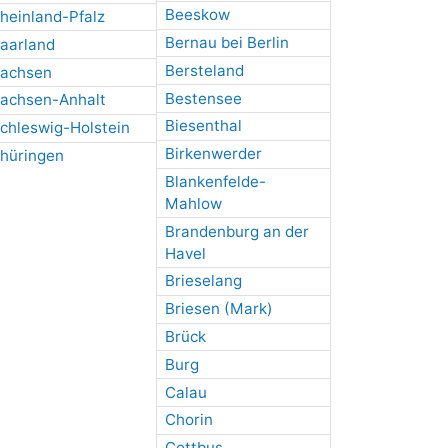
Beeskow
heinland-Pfalz
Bernau bei Berlin
aarland
Bersteland
achsen
Bestensee
achsen-Anhalt
Biesenthal
chleswig-Holstein
Birkenwerder
hüringen
Blankenfelde-
Mahlow
Brandenburg an der
Havel
Brieselang
Briesen (Mark)
Brück
Burg
Calau
Chorin
Cottbus