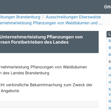
Öff
eibungen Brandenburg
Ausschreibungen Eberswalde
ernehmerleistung Pflanzungen von Waldbäumen und ...
L
-Unternehmerleistung Pflanzungen von
B
rsen Forstbetrieben des Landes
B
B
B
ernehmerleistung Pflanzungen von Waldbäumen
B
en des Landes Brandenburg
H
H
icht verbindliche Bekanntmachung zum Zweck der
M
r Angebote
V
N
N