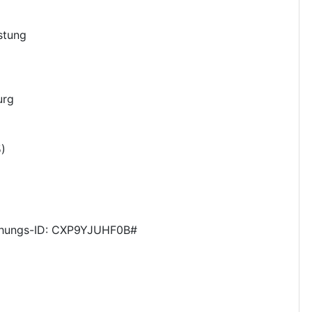
stung
urg
5
)
hungs-ID: CXP9YJUHF0B#