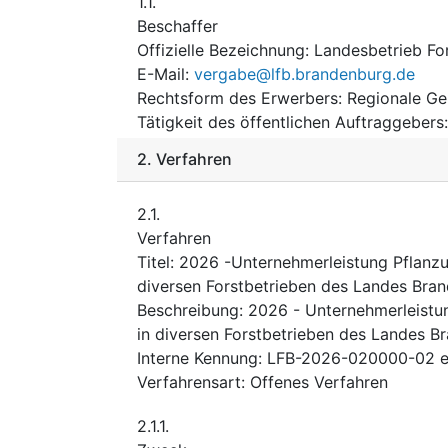
1.1.
Beschaffer
Offizielle Bezeichnung
:
Landesbetrieb F
E-Mail
:
vergabe@lfb.brandenburg.de
Rechtsform des Erwerbers
:
Regionale Ge
Tätigkeit des öffentlichen Auftraggebers
2.
Verfahren
2.1.
Verfahren
Titel
:
2026 -Unternehmerleistung Pflanz
diversen Forstbetrieben des Landes Bra
Beschreibung
:
2026 - Unternehmerleist
in diversen Forstbetrieben des Landes B
Interne Kennung
:
LFB-2026-020000-02 e
Verfahrensart
:
Offenes Verfahren
2.1.1.