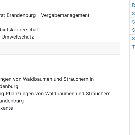
R
S
orst Brandenburg - Vergabemanagement
S
bietskörperschaft
S
:
Umweltschutz
S
T
ungen von Waldbäumen und Sträuchern in
ndenburg
ung Pflanzungen von Waldbäumen und Sträuchern
randenburg
xante