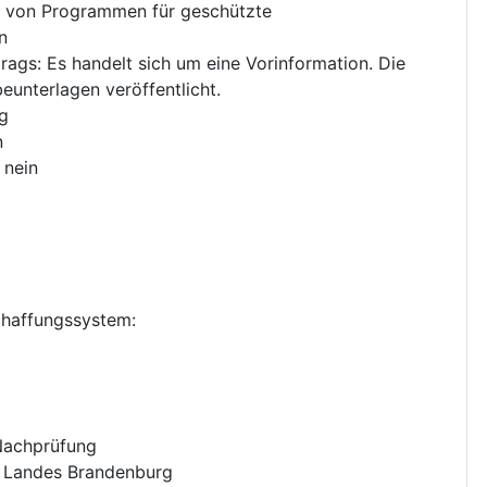
 von Programmen für geschützte
n
trags
:
Es handelt sich um eine Vorinformation. Die
unterlagen veröffentlicht.
ig
n
:
nein
chaffungssystem
:
 Nachprüfung
 Landes Brandenburg