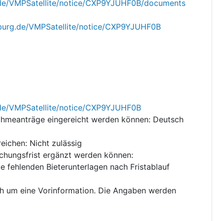
.de/VMPSatellite/notice/CXP9YJUHF0B/documents
nburg.de/VMPSatellite/notice/CXP9YJUHF0B
.de/VMPSatellite/notice/CXP9YJUHF0B
ahmeanträge eingereicht werden können
:
Deutsch
reichen
:
Nicht zulässig
eichungsfrist ergänzt werden können
:
 fehlenden Bieterunterlagen nach Fristablauf
ch um eine Vorinformation. Die Angaben werden