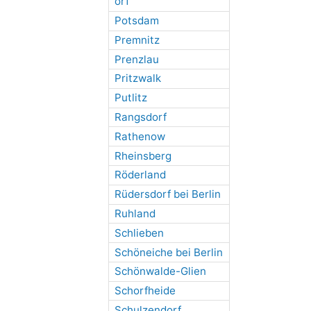
orf
Potsdam
Premnitz
Prenzlau
Pritzwalk
Putlitz
Rangsdorf
Rathenow
Rheinsberg
Röderland
Rüdersdorf bei Berlin
Ruhland
Schlieben
Schöneiche bei Berlin
Schönwalde-Glien
Schorfheide
Schulzendorf