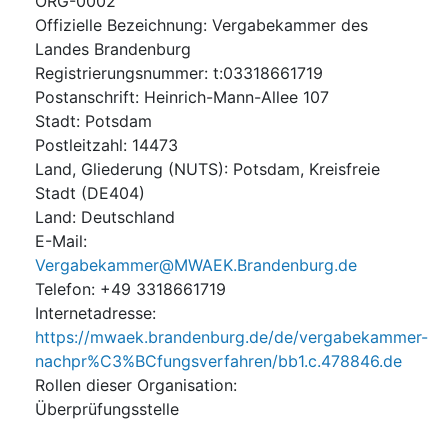
ORG-0002
Offizielle Bezeichnung
:
Vergabekammer des
Landes Brandenburg
Registrierungsnummer
:
t:03318661719
Postanschrift
:
Heinrich-Mann-Allee 107
Stadt
:
Potsdam
Postleitzahl
:
14473
Land, Gliederung (NUTS)
:
Potsdam, Kreisfreie
Stadt
(
DE404
)
Land
:
Deutschland
E-Mail
:
Vergabekammer@MWAEK.Brandenburg.de
Telefon
:
+49 3318661719
Internetadresse
:
https://mwaek.brandenburg.de/de/vergabekammer-
nachpr%C3%BCfungsverfahren/bb1.c.478846.de
Rollen dieser Organisation
:
Überprüfungsstelle