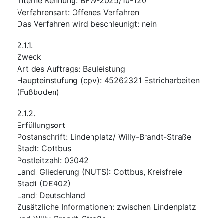
Interne Kennung
:
BFW-2025/10-120
Verfahrensart
:
Offenes Verfahren
Das Verfahren wird beschleunigt
:
nein
2.1.1.
Zweck
Art des Auftrags
:
Bauleistung
Haupteinstufung
(
cpv
):
45262321
Estricharbeiten
(Fußboden)
2.1.2.
Erfüllungsort
Postanschrift
:
Lindenplatz/ Willy-Brandt-Straße
Stadt
:
Cottbus
Postleitzahl
:
03042
Land, Gliederung (NUTS)
:
Cottbus, Kreisfreie
Stadt
(
DE402
)
Land
:
Deutschland
Zusätzliche Informationen
:
zwischen Lindenplatz