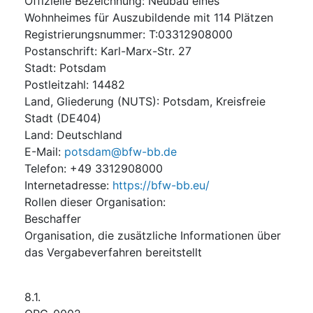
Offizielle Bezeichnung
:
Neubau eines
Wohnheimes für Auszubildende mit 114 Plätzen
Registrierungsnummer
:
T:03312908000
Postanschrift
:
Karl-Marx-Str. 27
Stadt
:
Potsdam
Postleitzahl
:
14482
Land, Gliederung (NUTS)
:
Potsdam, Kreisfreie
Stadt
(
DE404
)
Land
:
Deutschland
E-Mail
:
potsdam@bfw-bb.de
Telefon
:
+49 3312908000
Internetadresse
:
https://bfw-bb.eu/
Rollen dieser Organisation
:
Beschaffer
Organisation, die zusätzliche Informationen über
das Vergabeverfahren bereitstellt
8.1.