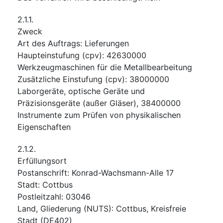
2.1.1.
Zweck
Art des Auftrags
:
Lieferungen
Haupteinstufung
(
cpv
):
42630000
Werkzeugmaschinen für die Metallbearbeitung
Zusätzliche Einstufung
(
cpv
):
38000000
Laborgeräte, optische Geräte und
Präzisionsgeräte (außer Gläser)
,
38400000
Instrumente zum Prüfen von physikalischen
Eigenschaften
2.1.2.
Erfüllungsort
Postanschrift
:
Konrad-Wachsmann-Alle 17
Stadt
:
Cottbus
Postleitzahl
:
03046
Land, Gliederung (NUTS)
:
Cottbus, Kreisfreie
Stadt
(
DE402
)