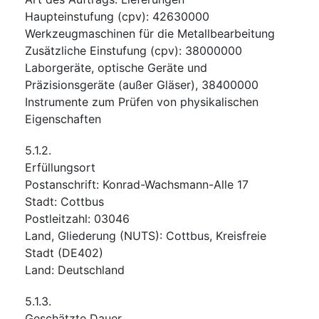
Haupteinstufung
(
cpv
):
42630000
Werkzeugmaschinen für die Metallbearbeitung
Zusätzliche Einstufung
(
cpv
):
38000000
Laborgeräte, optische Geräte und
Präzisionsgeräte (außer Gläser)
,
38400000
Instrumente zum Prüfen von physikalischen
Eigenschaften
5.1.2.
Erfüllungsort
Postanschrift
:
Konrad-Wachsmann-Alle 17
Stadt
:
Cottbus
Postleitzahl
:
03046
Land, Gliederung (NUTS)
:
Cottbus, Kreisfreie
Stadt
(
DE402
)
Land
:
Deutschland
5.1.3.
Geschätzte Dauer