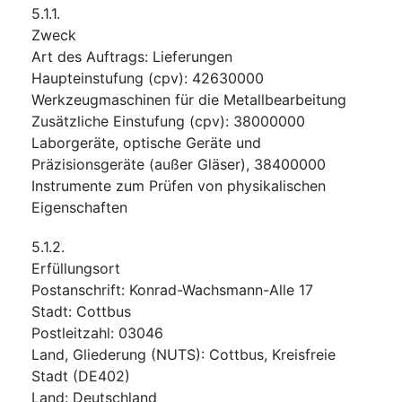
5.1.1.
Zweck
Art des Auftrags
:
Lieferungen
Haupteinstufung
(
cpv
):
42630000
Werkzeugmaschinen für die Metallbearbeitung
Zusätzliche Einstufung
(
cpv
):
38000000
Laborgeräte, optische Geräte und
Präzisionsgeräte (außer Gläser)
,
38400000
Instrumente zum Prüfen von physikalischen
Eigenschaften
5.1.2.
Erfüllungsort
Postanschrift
:
Konrad-Wachsmann-Alle 17
Stadt
:
Cottbus
Postleitzahl
:
03046
Land, Gliederung (NUTS)
:
Cottbus, Kreisfreie
Stadt
(
DE402
)
Land
:
Deutschland