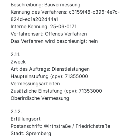
Beschreibung
:
Bauvermessung
Kennung des Verfahrens
:
c3159f48-c396-4e7c-
824d-ec1a202d44a1
Interne Kennung
:
25-06-0171
Verfahrensart
:
Offenes Verfahren
Das Verfahren wird beschleunigt
:
nein
2.1.1.
Zweck
Art des Auftrags
:
Dienstleistungen
Haupteinstufung
(
cpv
):
71355000
Vermessungsarbeiten
Zusätzliche Einstufung
(
cpv
):
71353000
Oberirdische Vermessung
2.1.2.
Erfüllungsort
Postanschrift
:
Wirthstraße / Friedrichstraße
Stadt
:
Spremberg