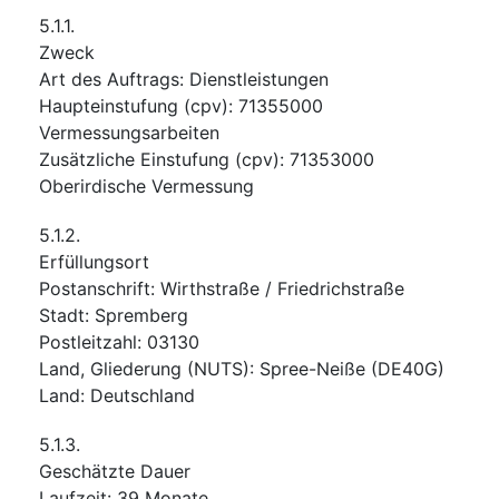
5.1.1.
Zweck
Art des Auftrags
:
Dienstleistungen
Haupteinstufung
(
cpv
):
71355000
Vermessungsarbeiten
Zusätzliche Einstufung
(
cpv
):
71353000
Oberirdische Vermessung
5.1.2.
Erfüllungsort
Postanschrift
:
Wirthstraße / Friedrichstraße
Stadt
:
Spremberg
Postleitzahl
:
03130
Land, Gliederung (NUTS)
:
Spree-Neiße
(
DE40G
)
Land
:
Deutschland
5.1.3.
Geschätzte Dauer
Laufzeit
:
39
Monate