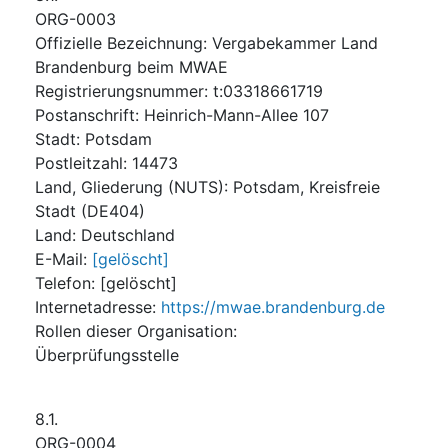
ORG-0003
Offizielle Bezeichnung
:
Vergabekammer Land
Brandenburg beim MWAE
Registrierungsnummer
:
t:03318661719
Postanschrift
:
Heinrich-Mann-Allee 107
Stadt
:
Potsdam
Postleitzahl
:
14473
Land, Gliederung (NUTS)
:
Potsdam, Kreisfreie
Stadt
(
DE404
)
Land
:
Deutschland
E-Mail
:
[gelöscht]
Telefon
:
[gelöscht]
Internetadresse
:
https://mwae.brandenburg.de
Rollen dieser Organisation
:
Überprüfungsstelle
8.1.
ORG-0004