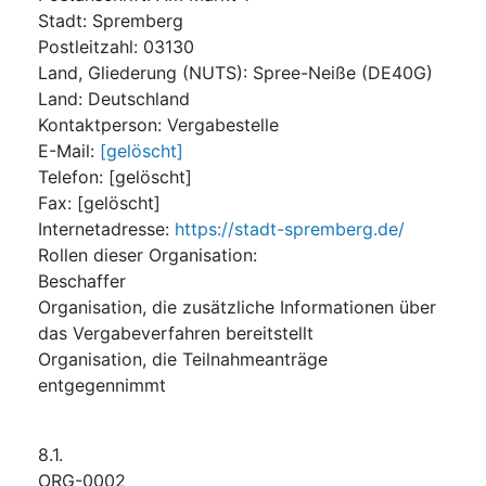
Stadt
:
Spremberg
Postleitzahl
:
03130
Land, Gliederung (NUTS)
:
Spree-Neiße
(
DE40G
)
Land
:
Deutschland
Kontaktperson
:
Vergabestelle
E-Mail
:
[gelöscht]
Telefon
:
[gelöscht]
Fax
:
[gelöscht]
Internetadresse
:
https://stadt-spremberg.de/
Rollen dieser Organisation
:
Beschaffer
Organisation, die zusätzliche Informationen über
das Vergabeverfahren bereitstellt
Organisation, die Teilnahmeanträge
entgegennimmt
8.1.
ORG-0002