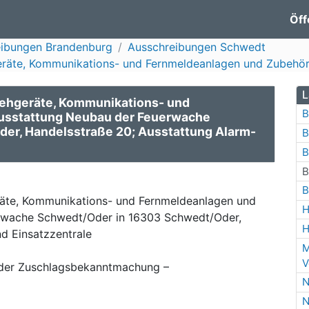
Öff
eibungen Brandenburg
Ausschreibungen Schwedt
räte, Kommunikations- und Fernmeldeanlagen und Zubehör 
L
sehgeräte, Kommunikations- und
B
usstattung Neubau der Feuerwache
er, Handelsstraße 20; Ausstattung Alarm-
B
B
B
B
räte, Kommunikations- und Fernmeldeanlagen und
H
rwache Schwedt/Oder in 16303 Schwedt/Oder,
H
d Einsatzzentrale
M
V
der Zuschlagsbekanntmachung –
N
N