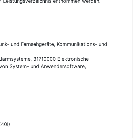
n Leistungsverzeichnis entnommen werden.
unk- und Fernsehgeräte, Kommunikations- und
Alarmsysteme
,
31710000
Elektronische
von System- und Anwendersoftware
,
40I
)