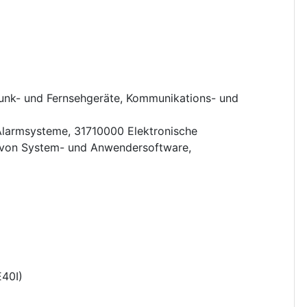
unk- und Fernsehgeräte, Kommunikations- und
Alarmsysteme
,
31710000
Elektronische
von System- und Anwendersoftware
,
40I
)