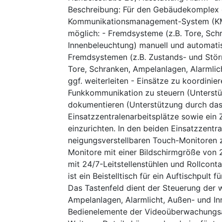
Beschreibung
:
Für den Gebäudekomplex d
Kommunikationsmanagement-System (KMS) 
möglich: - Fremdsysteme (z.B. Tore, Sch
Innenbeleuchtung) manuell und automatis
Fremdsystemen (z.B. Zustands- und Stör
Tore, Schranken, Ampelanlagen, Alarmli
ggf. weiterleiten - Einsätze zu koordini
Funkkommunikation zu steuern (Unterstü
dokumentieren (Unterstützung durch das
Einsatzzentralenarbeitsplätze sowie ein 
einzurichten. In den beiden Einsatzzentra
neigungsverstellbaren Touch-Monitoren z
Monitore mit einer Bildschirmgröße von 2
mit 24/7-Leitstellenstühlen und Rollcont
ist ein Beistelltisch für ein Auftischpult
Das Tastenfeld dient der Steuerung der 
Ampelanlagen, Alarmlicht, Außen- und In
Bedienelemente der Videoüberwachungsanl