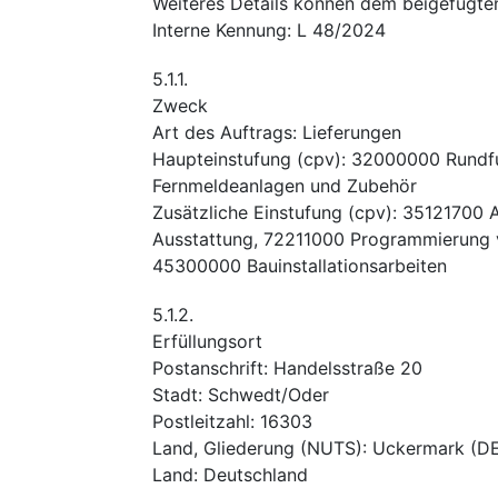
Weiteres Details können dem beigefügte
Interne Kennung
:
L 48/2024
5.1.1.
Zweck
Art des Auftrags
:
Lieferungen
Haupteinstufung
(
cpv
):
32000000
Rundf
Fernmeldeanlagen und Zubehör
Zusätzliche Einstufung
(
cpv
):
35121700
Ausstattung
,
72211000
Programmierung 
45300000
Bauinstallationsarbeiten
5.1.2.
Erfüllungsort
Postanschrift
:
Handelsstraße 20
Stadt
:
Schwedt/Oder
Postleitzahl
:
16303
Land, Gliederung (NUTS)
:
Uckermark
(
DE
Land
:
Deutschland