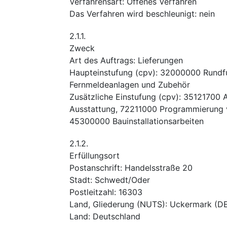
Verfahrensart
:
Offenes Verfahren
Das Verfahren wird beschleunigt
:
nein
2.1.1.
Zweck
Art des Auftrags
:
Lieferungen
Haupteinstufung
(
cpv
):
32000000
Rundf
Fernmeldeanlagen und Zubehör
Zusätzliche Einstufung
(
cpv
):
35121700
Ausstattung
,
72211000
Programmierung 
45300000
Bauinstallationsarbeiten
2.1.2.
Erfüllungsort
Postanschrift
:
Handelsstraße 20
Stadt
:
Schwedt/Oder
Postleitzahl
:
16303
Land, Gliederung (NUTS)
:
Uckermark
(
DE
Land
:
Deutschland