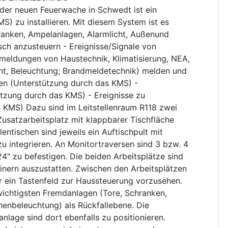
er neuen Feuerwache in Schwedt ist ein
zu installieren. Mit diesem System ist es
ranken, Ampelanlagen, Alarmlicht, Außenund
ch anzusteuern - Ereignisse/Signale von
meldungen von Haustechnik, Klimatisierung, NEA,
cht, Beleuchtung; Brandmeldetechnik) melden und
eren (Unterstützung durch das KMS) -
tzung durch das KMS) - Ereignisse zu
 KMS) Dazu sind im Leitstellenraum R118 zwei
Zusatzarbeitsplatz mit klappbarer Tischfläche
lentischen sind jeweils ein Auftischpult mit
u integrieren. An Monitortraversen sind 3 bzw. 4
4" zu befestigen. Die beiden Arbeitsplätze sind
ainern auszustatten. Zwischen den Arbeitsplätzen
 für ein Tastenfeld zur Haussteuerung vorzusehen.
wichtigsten Fremdanlagen (Tore, Schranken,
nenbeleuchtung) als Rückfallebene. Die
age sind dort ebenfalls zu positionieren.