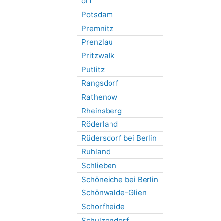
orf
Potsdam
Premnitz
Prenzlau
Pritzwalk
Putlitz
Rangsdorf
Rathenow
Rheinsberg
Röderland
Rüdersdorf bei Berlin
Ruhland
Schlieben
Schöneiche bei Berlin
Schönwalde-Glien
Schorfheide
Schulzendorf