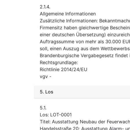
2.1.4.
Allgemeine Informationen
Zusätzliche Informationen
:
Bekanntmachu
Firmensitz haben gleichwertige Bescheini
einer deutschen Übersetzung) einzureich
Auftragssumme von mehr als 30.000 EUR (
soll, einen Auszug aus dem Wettbewerbs
Brandenburgische Vergabegesetz findet 
Rechtsgrundlage
:
Richtlinie 2014/24/EU
vgv
-
5.
Los
5.1.
Los
:
LOT-0001
Titel
:
Ausstattung Neubau der Feuerwach
Handelsstraße 20; Ausstattung Alarm- un