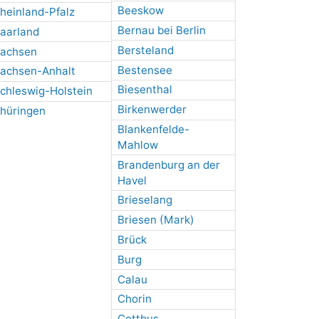
Beeskow
heinland-Pfalz
Bernau bei Berlin
aarland
Bersteland
achsen
Bestensee
achsen-Anhalt
Biesenthal
chleswig-Holstein
Birkenwerder
hüringen
Blankenfelde-
Mahlow
Brandenburg an der
Havel
Brieselang
Briesen (Mark)
Brück
Burg
Calau
Chorin
Cottbus