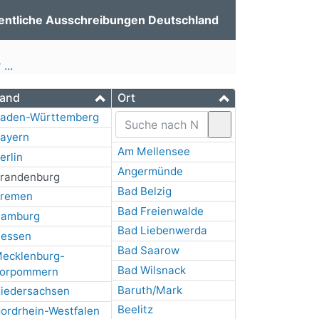
entliche Ausschreibungen Deutschland
...
and
Ort
aden-Württemberg
ayern
Am Mellensee
erlin
Angermünde
randenburg
Bad Belzig
remen
Bad Freienwalde
amburg
Bad Liebenwerda
essen
Bad Saarow
ecklenburg-
Bad Wilsnack
orpommern
Baruth/Mark
iedersachsen
Beelitz
ordrhein-Westfalen