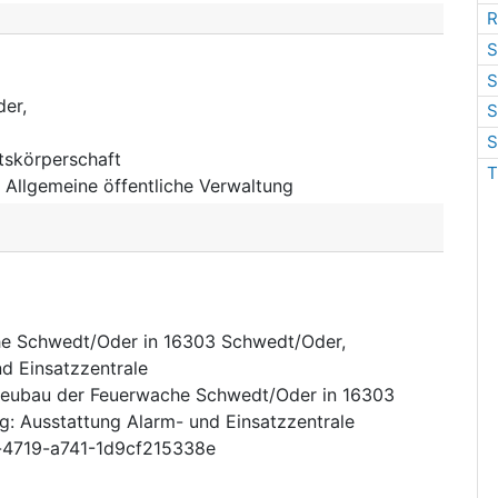
R
S
S
er,
S
S
tskörperschaft
T
:
Allgemeine öffentliche Verwaltung
e Schwedt/Oder in 16303 Schwedt/Oder,
d Einsatzzentrale
eubau der Feuerwache Schwedt/Oder in 16303
g: Ausstattung Alarm- und Einsatzzentrale
-4719-a741-1d9cf215338e