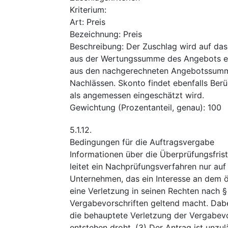
Kriterium
:
Art
:
Preis
Bezeichnung
:
Preis
Beschreibung
:
Der Zuschlag wird auf das 
aus der Wertungssumme des Angebots er
aus den nachgerechneten Angebotssumme
Nachlässen. Skonto findet ebenfalls Berü
als angemessen eingeschätzt wird.
Gewichtung (Prozentanteil, genau)
:
100
5.1.12.
Bedingungen für die Auftragsvergabe
Informationen über die Überprüfungsfris
leitet ein Nachprüfungsverfahren nur auf 
Unternehmen, das ein Interesse an dem ö
eine Verletzung in seinen Rechten nach
Vergabevorschriften geltend macht. Dab
die behauptete Verletzung der Vergabevo
entstehen droht. (3) Der Antrag ist unzul