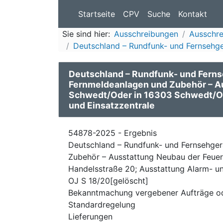
Startseite
CPV
Suche
Kontakt
Sie sind hier:
Ausschreibungen
Ausschr
Deutschland – Rundfunk- und Fernsehge
Deutschland – Rundfunk- und Fern
Fernmeldeanlagen und Zubehör – A
Schwedt/Oder in 16303 Schwedt/Od
und Einsatzzentrale
54878-2025 - Ergebnis
Deutschland – Rundfunk- und Fernsehge
Zubehör – Ausstattung Neubau der Feue
Handelsstraße 20; Ausstattung Alarm- un
OJ S 18/20[gelöscht]
Bekanntmachung vergebener Aufträge o
Standardregelung
Lieferungen