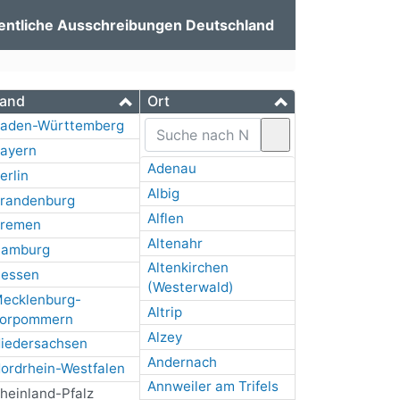
entliche Ausschreibungen Deutschland
and
Ort
aden-Württemberg
ayern
Adenau
erlin
Albig
randenburg
Alflen
remen
Altenahr
amburg
Altenkirchen
essen
(Westerwald)
ecklenburg-
Altrip
orpommern
Alzey
iedersachsen
Andernach
ordrhein-Westfalen
Annweiler am Trifels
heinland-Pfalz