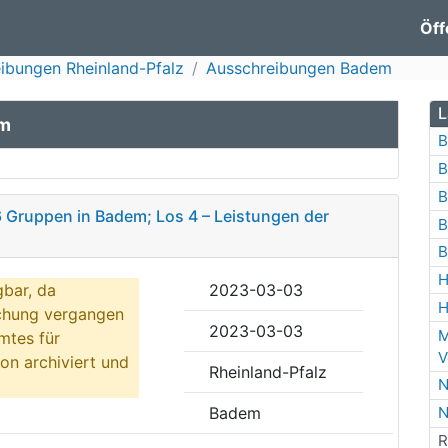
Öff
ibungen Rheinland-Pfalz
Ausschreibungen Badem
L
em
B
B
B
6 Gruppen in Badem; Los 4 – Leistungen der
B
B
H
gbar, da
2023-03-03
H
ichung vergangen
2023-03-03
M
mtes für
V
on archiviert und
Rheinland-Pfalz
N
Badem
N
R