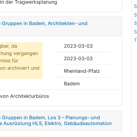
 in der Tragwerksplanung
S
S
6 Gruppen in Badem, Architekten- und
S
S
T
gbar, da
2023-03-03
ichung vergangen
2023-03-03
mtes für
on archiviert und
Rheinland-Pfalz
Badem
 von Architekturbüros
6 Gruppen in Badem, Los 3 – Planungs- und
 Ausrüstung HLS, Elektro, Gebäudeautomation