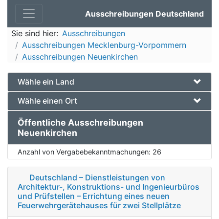
Ausschreibungen Deutschland
Sie sind hier:
Ausschreibungen
Ausschreibungen Mecklenburg-Vorpommern
Ausschreibungen Neuenkirchen
Wähle ein Land
Wähle einen Ort
Öffentliche Ausschreibungen
Neuenkirchen
Anzahl von Vergabebekanntmachungen:
26
Deutschland – Dienstleistungen von
Architektur-, Konstruktions- und Ingenieurbüros
und Prüfstellen – Errichtung eines neuen
Feuerwehrgerätehauses für zwei Stellplätze