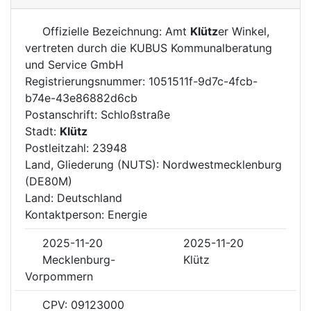
Offizielle Bezeichnung: Amt
Klütz
er Winkel,
vertreten durch die KUBUS Kommunalberatung
und Service GmbH
Registrierungsnummer: 1051511f-9d7c-4fcb-
b74e-43e86882d6cb
Postanschrift: Schloßstraße
Stadt:
Klütz
Postleitzahl: 23948
Land, Gliederung (NUTS): Nordwestmecklenburg
(DE80M)
Land: Deutschland
Kontaktperson: Energie
2025-11-20
2025-11-20
Mecklenburg-
Klütz
Vorpommern
CPV: 09123000