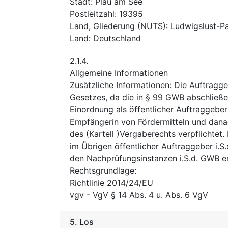
Stadt
:
Plau am See
Postleitzahl
:
19395
Land, Gliederung (NUTS)
:
Ludwigslust-P
Land
:
Deutschland
2.1.4.
Allgemeine Informationen
Zusätzliche Informationen
:
Die Auftraggeb
Gesetzes, da die in § 99 GWB abschließ
Einordnung als öffentlicher Auftraggeber 
Empfängerin von Fördermitteln und dana
des (Kartell )Vergaberechts verpflichtet
im Übrigen öffentlicher Auftraggeber i.S
den Nachprüfungsinstanzen i.S.d. GWB er
Rechtsgrundlage
:
Richtlinie 2014/24/EU
vgv
-
VgV § 14 Abs. 4 u. Abs. 6 VgV
5.
Los