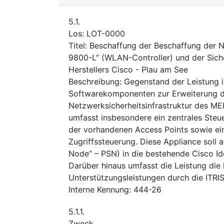
5.1.
Los
:
LOT-0000
Titel
:
Beschaffung der Beschaffung der 
9800-L“ (WLAN-Controller) und der Sich
Herstellers Cisco - Plau am See
Beschreibung
:
Gegenstand der Leistung 
Softwarekomponenten zur Erweiterung 
Netzwerksicherheitsinfrastruktur des M
umfasst insbesondere ein zentrales Steu
der vorhandenen Access Points sowie ein
Zugriffssteuerung. Diese Appliance soll a
Node“ – PSN) in die bestehende Cisco Id
Darüber hinaus umfasst die Leistung die h
Unterstützungsleistungen durch die ITRIS
Interne Kennung
:
444-26
5.1.1.
Zweck