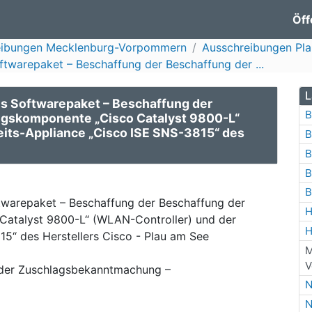
Öff
eibungen Mecklenburg-Vorpommern
Ausschreibungen Pl
twarepaket – Beschaffung der Beschaffung der ...
L
s Softwarepaket – Beschaffung der
B
gskomponente „Cisco Catalyst 9800-L“
eits-Appliance „Cisco ISE SNS-3815“ des
B
B
B
B
twarepaket – Beschaffung der Beschaffung der
H
atalyst 9800-L“ (WLAN-Controller) und der
H
15“ des Herstellers Cisco - Plau am See
M
V
der Zuschlagsbekanntmachung –
N
N