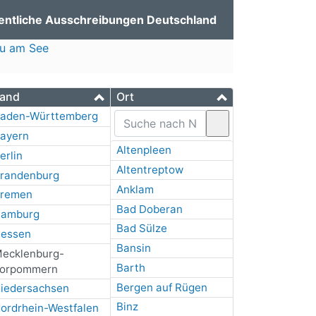
entliche Ausschreibungen Deutschland
au am See
and
Ort
aden-Württemberg
ayern
Altenpleen
erlin
Altentreptow
randenburg
Anklam
remen
Bad Doberan
amburg
Bad Sülze
essen
Bansin
ecklenburg-
Barth
orpommern
Bergen auf Rügen
iedersachsen
Binz
ordrhein-Westfalen