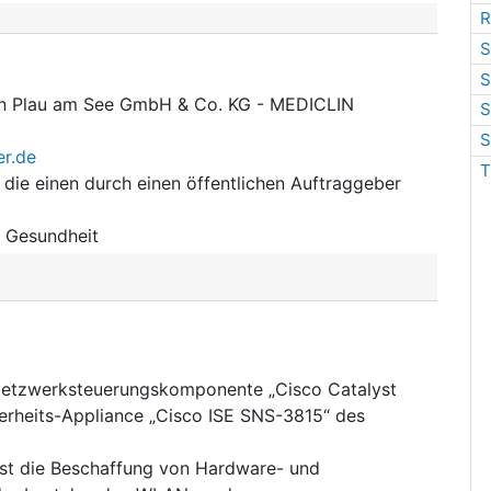
R
S
S
en Plau am See GmbH & Co. KG - MEDICLIN
S
S
er.de
T
 die einen durch einen öffentlichen Auftraggeber
:
Gesundheit
Netzwerksteuerungskomponente „Cisco Catalyst
erheits-Appliance „Cisco ISE SNS-3815“ des
ist die Beschaffung von Hardware- und