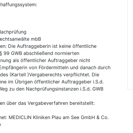
chaffungssystem
:
 Nachprüfung
Rechtsanwälte mbB
ten
:
Die Auftraggeberin ist keine öffentliche
in § 99 GWB abschließend normierten
ung als öffentlicher Auftraggeber nicht
h Empfängerin von Fördermitteln und danach durch
des (Kartell )Vergaberechts verpflichtet. Die
ne im Übrigen öffentlicher Auftraggeber i.S.d.
 Weg zu den Nachprüfungsinstanzen i.S.d. GWB
nen über das Vergabeverfahren bereitstellt
:
net
:
MEDICLIN Kliniken Plau am See GmbH & Co.
e