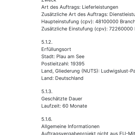
Art des Auftrags
:
Lieferleistungen
Zusätzliche Art des Auftrags
:
Dienstleis
Haupteinstufung
(
cpv
):
48100000
Branch
Zusätzliche Einstufung
(
cpv
):
72260000
5.1.2.
Erfüllungsort
Stadt
:
Plau am See
Postleitzahl
:
19395
Land, Gliederung (NUTS)
:
Ludwigslust-P
Land
:
Deutschland
5.1.3.
Geschätzte Dauer
Laufzeit
:
60
Monate
5.1.6.
Allgemeine Informationen
Auftragsvergabeprojekt nicht aus EU-Mitt