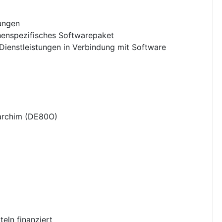
tungen
enspezifisches Softwarepaket
Dienstleistungen in Verbindung mit Software
archim
(
DE80O
)
eln finanziert