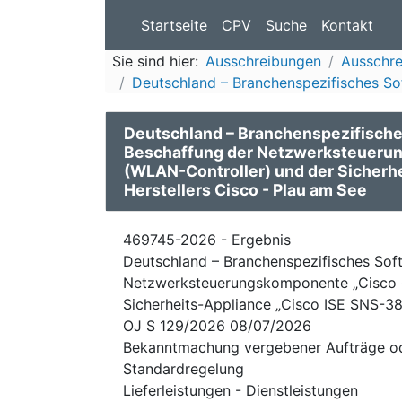
Startseite
CPV
Suche
Kontakt
Sie sind hier:
Ausschreibungen
Ausschr
Deutschland – Branchenspezifisches Sof
Deutschland – Branchenspezifische
Beschaffung der Netzwerksteuerun
(WLAN-Controller) und der Sicherh
Herstellers Cisco - Plau am See
469745-2026 - Ergebnis
Deutschland – Branchenspezifisches Sof
Netzwerksteuerungskomponente „Cisco C
Sicherheits-Appliance „Cisco ISE SNS-38
OJ S 129/2026 08/07/2026
Bekanntmachung vergebener Aufträge o
Standardregelung
Lieferleistungen -
Dienstleistungen