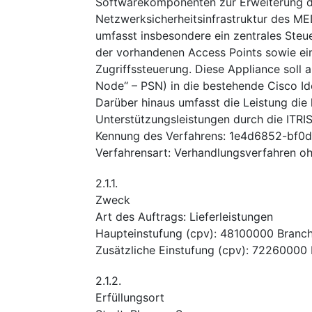
Softwarekomponenten zur Erweiterung 
Netzwerksicherheitsinfrastruktur des M
umfasst insbesondere ein zentrales Steu
der vorhandenen Access Points sowie ein
Zugriffssteuerung. Diese Appliance soll a
Node“ – PSN) in die bestehende Cisco Id
Darüber hinaus umfasst die Leistung die h
Unterstützungsleistungen durch die ITRIS
Kennung des Verfahrens
:
1e4d6852-bf0
Verfahrensart
:
Verhandlungsverfahren o
2.1.1.
Zweck
Art des Auftrags
:
Lieferleistungen
Haupteinstufung
(
cpv
):
48100000
Branch
Zusätzliche Einstufung
(
cpv
):
72260000
2.1.2.
Erfüllungsort