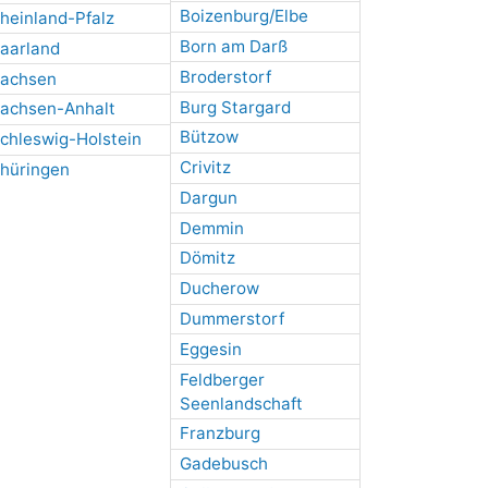
Boizenburg/Elbe
heinland-Pfalz
Born am Darß
aarland
Broderstorf
achsen
Burg Stargard
achsen-Anhalt
Bützow
chleswig-Holstein
Crivitz
hüringen
Dargun
Demmin
Dömitz
Ducherow
Dummerstorf
Eggesin
Feldberger
Seenlandschaft
Franzburg
Gadebusch