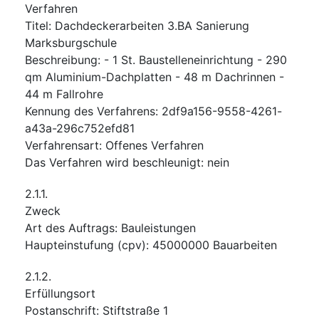
Verfahren
Titel
:
Dachdeckerarbeiten 3.BA Sanierung
Marksburgschule
Beschreibung
:
- 1 St. Baustelleneinrichtung - 290
qm Aluminium-Dachplatten - 48 m Dachrinnen -
44 m Fallrohre
Kennung des Verfahrens
:
2df9a156-9558-4261-
a43a-296c752efd81
Verfahrensart
:
Offenes Verfahren
Das Verfahren wird beschleunigt
:
nein
2.1.1.
Zweck
Art des Auftrags
:
Bauleistungen
Haupteinstufung
(
cpv
):
45000000
Bauarbeiten
2.1.2.
Erfüllungsort
Postanschrift
:
Stiftstraße 1