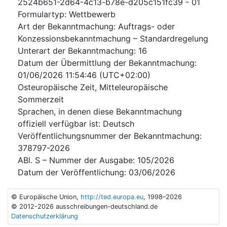
2524b651-2d64-4c13-b78e-d205c151fc39
-
01
Formulartyp
:
Wettbewerb
Art der Bekanntmachung
:
Auftrags- oder
Konzessionsbekanntmachung – Standardregelung
Unterart der Bekanntmachung
:
16
Datum der Übermittlung der Bekanntmachung
:
01/06/2026
11:54:46 (UTC+02:00)
Osteuropäische Zeit, Mitteleuropäische
Sommerzeit
Sprachen, in denen diese Bekanntmachung
offiziell verfügbar ist
:
Deutsch
Veröffentlichungsnummer der Bekanntmachung
:
378797-2026
ABl. S – Nummer der Ausgabe
:
105/2026
Datum der Veröffentlichung
:
03/06/2026
© Europäische Union,
http://ted.europa.eu
, 1998–2026
© 2012-2026 ausschreibungen-deutschland.de
Datenschutzerklärung