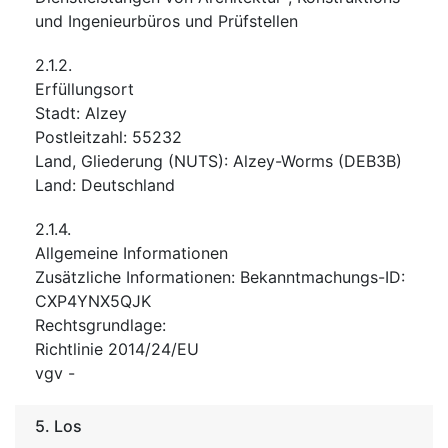
und Ingenieurbüros und Prüfstellen
2.1.2.
Erfüllungsort
Stadt
:
Alzey
Postleitzahl
:
55232
Land, Gliederung (NUTS)
:
Alzey-Worms
(
DEB3B
)
Land
:
Deutschland
2.1.4.
Allgemeine Informationen
Zusätzliche Informationen
:
Bekanntmachungs-ID:
CXP4YNX5QJK
Rechtsgrundlage
:
Richtlinie 2014/24/EU
vgv
-
5.
Los