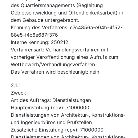
des Quartiersmanagements (Begleitung
Gebietsentwicklung und Öffentlichkeitsarbeit) in
dem Gebäude untergebracht.
Kennung des Verfahrens
:
c7c4856a-e04b-4f52-
88e5-f4c6e687f376
Interne Kennung
:
250212
Verfahrensart
:
Verhandlungsverfahren mit
vorheriger Veröffentlichung eines Aufrufs zum
Wettbewerb/Verhandlungsverfahren
Das Verfahren wird beschleunigt
:
nein
2.1.1.
Zweck
Art des Auftrags
:
Dienstleistungen
Haupteinstufung
(
cpv
):
71000000
Dienstleistungen von Architektur-, Konstruktions-
und Ingenieurbüros und Prüfstellen
Zusätzliche Einstufung
(
cpv
):
71000000
Dienstleistungen von Architektur-, Konstruktions-