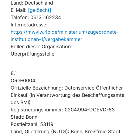
Land
:
Deutschland
E-Mail
:
[gelöscht]
Telefon
:
06131162234
Internetadresse
:
https://mwvlw.rlp.de/ministerium/zugeordnete-
institutionen-1/vergabekammer
Rollen dieser Organisation
:
Überprüfungsstelle
8.1.
ORG-0004
Offizielle Bezeichnung
:
Datenservice Öffentlicher
Einkauf (in Verantwortung des Beschaffungsamts
des BMI)
Registrierungsnummer
:
0204:994-DOEVD-83
Stadt
:
Bonn
Postleitzahl
:
53119
Land, Gliederung (NUTS)
:
Bonn, Kreisfreie Stadt