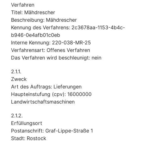
Verfahren
Titel
:
Mähdrescher
Beschreibung
:
Mähdrescher
Kennung des Verfahrens
:
2c3678aa-1153-4b4c-
b946-0e4afb01c0eb
Interne Kennung
:
220-038-MR-25
Verfahrensart
:
Offenes Verfahren
Das Verfahren wird beschleunigt
:
nein
2.1.1.
Zweck
Art des Auftrags
:
Lieferungen
Haupteinstufung
(
cpv
):
16000000
Landwirtschaftsmaschinen
2.1.2.
Erfüllungsort
Postanschrift
:
Graf-Lippe-Straße 1
Stadt
:
Rostock