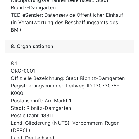
Ribnitz-Damgarten
TED eSender
:
Datenservice Öffentlicher Einkauf
(in Verantwortung des Beschaffungsamts des
BMI)
8.
Organisationen
8.1.
ORG-0001
Offizielle Bezeichnung
:
Stadt Ribnitz-Damgarten
Registrierungsnummer
:
Leitweg-ID 13073075-
K000
Postanschrift
:
Am Markt 1
Stadt
:
Ribnitz-Damgarten
Postleitzahl
:
18311
Land, Gliederung (NUTS)
:
Vorpommern-Rügen
(
DE80L
)
Land
:
Deutschland