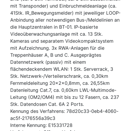
mit Transponder) und Einbruchmeldeanlage (ca.
41Stk. IR_Bewegungsmelder) mit jeweiliger LOOP-
Anbindung aller notwendigen Bus-/Meldelinien an
die Hauptzentralen in BT-01. IP-basierte
Videoüberwachungsanlage mit ca. 13 Stk.
Kameras und separatem Videokompaktsystem
mit Aufzeichnung. 3x RWA-Anlagen für die
Treppenhäuser A, B und C. Ausgeprägtes
Datennetzwerk (passiv) mit einem
flächendeckendem WLAN: 1 Stk. Serverrack, 3
Stk. Netzwerk-/Verteilerschrank, ca. 0,30km
Fernmeldeleitung 20x2x0,8mm, ca. 26,55km
Datenleitung Cat.7, ca. 0,60km LWL-Multimode-
Leitung (OM2/OM4) mit bis zu 12 Fasern, ca. 237
Stk. Datendosen Cat. 6A 2 Ports.
Kennung des Verfahrens
:
78d20c33-0eb4-4060-
ac5f-2176556a39c3
Interne Kennung
:
E15331728