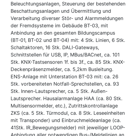
Beleuchtungsanlagen, Steuerung der bestehenden
Beschattungsanlagen und Übermittlung und
Verarbeitung diverser Stör- und Alarmmeldungen
der Fremdsysteme im Gebäude BT-03, mit
Anbindung an den gesamten Bildungscampus
(BT-01, BT-02 und BT-04) mit: 4 Stk. Linien, 6 Stk.
Schaltaktoren, 16 Stk. DALI-Gateways,
Schnittstellen für USB, IP, MBus/BACnet, ca. 101
Stk. KNX-Tastsensoren 1f. bis 3f., ca. 85 Stk. KNX-
Deckenpräsenzmelder, ca. 5,2km Busleitung.
ENS-Anlage mit Unterstation BT-03 mit: ca. 26
Stk. vorbereiteten Notfall-Sprechstellen, ca. 93
Stk. Innen-Lautsprecher, ca. 5 Stk. Außen-
Lautsprecher. Hausalarmanlage HAA (ca. 80 Stk.
Multisensormelder, etc.), Zutrittskontrollanlage
ZKS (ca. 5 Stk. Türmodul, ca. 8 Stk. Leseeinheiten
mit Transponder) und Einbruchmeldeanlage (ca.
41Stk. IR_Bewegungsmelder) mit jeweiliger LOOP-
Anbindung aller notwendigen Bus-/Meldelinien an