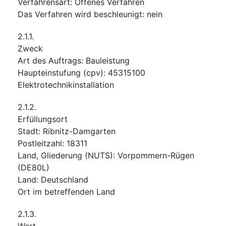
Verfahrensart
:
Offenes Verfahren
Das Verfahren wird beschleunigt
:
nein
2.1.1.
Zweck
Art des Auftrags
:
Bauleistung
Haupteinstufung
(
cpv
):
45315100
Elektrotechnikinstallation
2.1.2.
Erfüllungsort
Stadt
:
Ribnitz-Damgarten
Postleitzahl
:
18311
Land, Gliederung (NUTS)
:
Vorpommern-Rügen
(
DE80L
)
Land
:
Deutschland
Ort im betreffenden Land
2.1.3.
Wert