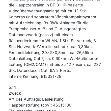
die Hauptzentralen in BT-01. IP-basierte
Videoüberwachungsanlage mit ca. 13 Stk.
Kameras und separatem Videokompaktsystem
mit Aufzeichnung. 3x RWA-Anlagen für die
Treppenhäuser A, B und C. Ausgeprägtes
Datennetzwerk (passiv) mit einem
flächendeckendem WLAN: 1 Stk. Serverrack, 3
Stk. Netzwerk-/Verteilerschrank, ca. 0,30km
Fernmeldeleitung 20x2x0,8mm, ca. 26,55km
Datenleitung Cat.7, ca. 0,60km LWL-Multimode-
Leitung (OM2/OM4) mit bis zu 12 Fasern, ca. 237
Stk. Datendosen Cat. 6A 2 Ports.
Interne Kennung
:
E15331728
5.1.1.
Zweck
Art des Auftrags
:
Bauleistung
Haupteinstufung
(
cpv
):
45315100
Elektrotechnikinstallation