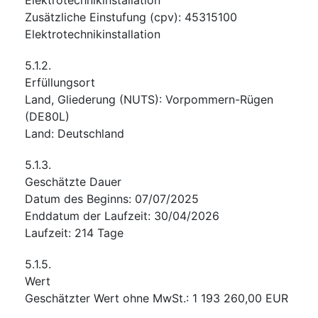
Zusätzliche Einstufung
(
cpv
):
45315100
Elektrotechnikinstallation
5.1.2.
Erfüllungsort
Land, Gliederung (NUTS)
:
Vorpommern-Rügen
(
DE80L
)
Land
:
Deutschland
5.1.3.
Geschätzte Dauer
Datum des Beginns
:
07/07/2025
Enddatum der Laufzeit
:
30/04/2026
Laufzeit
:
214
Tage
5.1.5.
Wert
Geschätzter Wert ohne MwSt.
:
1 193 260,00
EUR