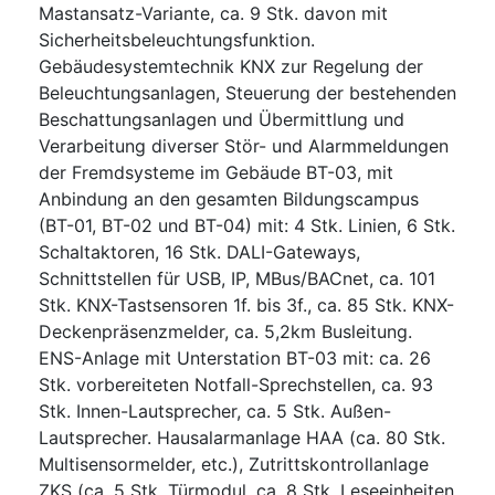
Mastansatz-Variante, ca. 9 Stk. davon mit
Sicherheitsbeleuchtungsfunktion.
Gebäudesystemtechnik KNX zur Regelung der
Beleuchtungsanlagen, Steuerung der bestehenden
Beschattungsanlagen und Übermittlung und
Verarbeitung diverser Stör- und Alarmmeldungen
der Fremdsysteme im Gebäude BT-03, mit
Anbindung an den gesamten Bildungscampus
(BT-01, BT-02 und BT-04) mit: 4 Stk. Linien, 6 Stk.
Schaltaktoren, 16 Stk. DALI-Gateways,
Schnittstellen für USB, IP, MBus/BACnet, ca. 101
Stk. KNX-Tastsensoren 1f. bis 3f., ca. 85 Stk. KNX-
Deckenpräsenzmelder, ca. 5,2km Busleitung.
ENS-Anlage mit Unterstation BT-03 mit: ca. 26
Stk. vorbereiteten Notfall-Sprechstellen, ca. 93
Stk. Innen-Lautsprecher, ca. 5 Stk. Außen-
Lautsprecher. Hausalarmanlage HAA (ca. 80 Stk.
Multisensormelder, etc.), Zutrittskontrollanlage
ZKS (ca. 5 Stk. Türmodul, ca. 8 Stk. Leseeinheiten