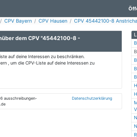
Öff
CPV Bayern
CPV Hausen
CPV 45442100-8 Anstricha
L
enüber dem CPV "45442100-8 -
B
B
ste auf deine Interessen zu beschränken.
B
rn , um die CPV-Liste auf deine Interessen zu
B
B
H
H
6 ausschreibungen-
Datenschutzerklärung
M
.de
V
N
N
R