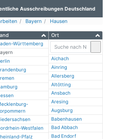
entliche Ausschreibungen Deutschland
rbeiten
Bayern
Hausen
and
Ort
aden-Württemberg
ayern
Aichach
erlin
Ainring
randenburg
Allersberg
remen
Altötting
amburg
Ansbach
essen
Aresing
ecklenburg-
Augsburg
orpommern
Babenhausen
iedersachsen
Bad Abbach
ordrhein-Westfalen
Bad Endorf
heinland-Pfalz