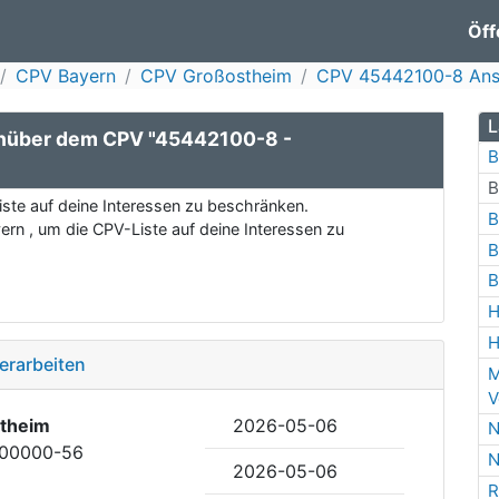
Öff
CPV Bayern
CPV Großostheim
CPV 45442100-8 Anst
L
enüber dem CPV "45442100-8 -
B
B
ste auf deine Interessen zu beschränken.
B
rn , um die CPV-Liste auf deine Interessen zu
B
B
H
H
erarbeiten
M
V
theim
2026-05-06
N
000000-56
N
2026-05-06
R