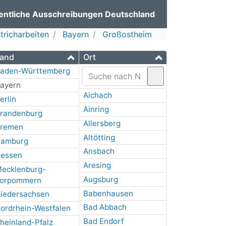
entliche Ausschreibungen Deutschland
richarbeiten
Bayern
Großostheim
and
Ort
aden-Württemberg
ayern
Aichach
erlin
Ainring
randenburg
Allersberg
remen
Altötting
amburg
Ansbach
essen
Aresing
ecklenburg-
Augsburg
orpommern
Babenhausen
iedersachsen
Bad Abbach
ordrhein-Westfalen
Bad Endorf
heinland-Pfalz