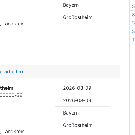
Bayern
S
S
Großostheim
S
, Landkreis
S
T
erarbeiten
theim
2026-03-09
000000-56
2026-03-09
Bayern
Großostheim
, Landkreis