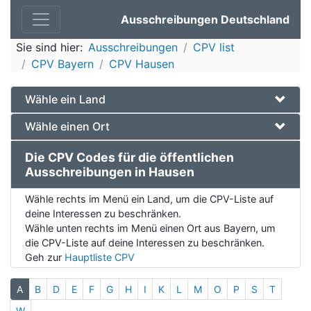
Ausschreibungen Deutschland
Sie sind hier:
Ausschreibungen
CPV list
CPV Bayern
CPV Hausen
Wähle ein Land
Wähle einen Ort
Die CPV Codes für die öffentlichen
Ausschreibungen in Hausen
Wähle rechts im Menü ein Land, um die CPV-Liste auf
deine Interessen zu beschränken.
Wähle unten rechts im Menü einen Ort aus Bayern, um
die CPV-Liste auf deine Interessen zu beschränken.
Geh zur
Hauptliste CPV
A
B
D
E
F
G
H
I
K
L
M
O
P
S
T
W