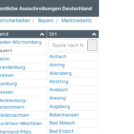
entliche Ausschreibungen Deutschland
richarbeiten
Bayern
Marktredwitz
and
Ort
aden-Württemberg
ayern
Aichach
erlin
Ainring
randenburg
Allersberg
remen
Altötting
amburg
Ansbach
essen
Aresing
ecklenburg-
Augsburg
orpommern
Babenhausen
iedersachsen
Bad Abbach
ordrhein-Westfalen
Bad Endorf
heinland-Pfalz