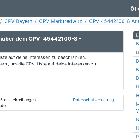
Öff
CPV Bayern
CPV Marktredwitz
CPV 45442100-8 Anst
L
enüber dem CPV "45442100-8 -
B
B
ste auf deine Interessen zu beschränken.
B
rn , um die CPV-Liste auf deine Interessen zu
B
B
H
H
6 ausschreibungen-
Datenschutzerklärung
M
.de
V
N
N
R