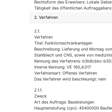
Rechtsform des Erwerbers
:
Lokale Gebie
Tätigkeit des öffentlichen Auftraggebers
2.
Verfahren
2.1.
Verfahren
Titel
:
Funktionsschrankanlagen
Beschreibung
:
Lieferung und Montag von
Stahlblech und CNS, sowie von medizinis
Kennung des Verfahrens
:
b3b8cbbc-b303
Interne Kennung
:
VE 160_4.017
Verfahrensart
:
Offenes Verfahren
Das Verfahren wird beschleunigt
:
nein
2.1.1.
Zweck
Art des Auftrags
:
Bauleistungen
Haupteinstufung
(
cpv
):
45400000
Baufer