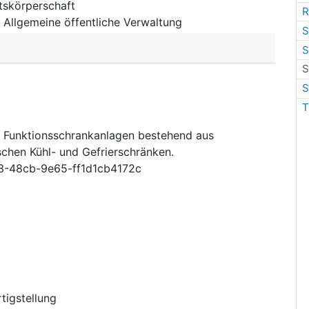
tskörperschaft
R
:
Allgemeine öffentliche Verwaltung
S
S
S
S
T
 Funktionsschrankanlagen bestehend aus
chen Kühl- und Gefrierschränken.
-48cb-9e65-ff1d1cb4172c
tigstellung