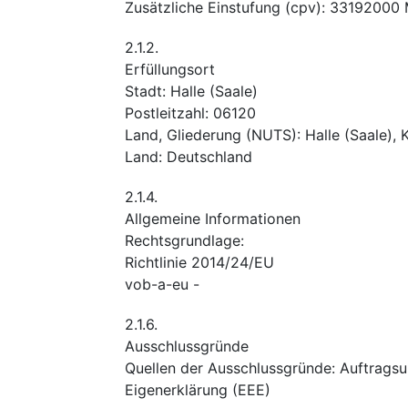
Zusätzliche Einstufung
(
cpv
):
33192000
2.1.2.
Erfüllungsort
Stadt
:
Halle (Saale)
Postleitzahl
:
06120
Land, Gliederung (NUTS)
:
Halle (Saale), 
Land
:
Deutschland
2.1.4.
Allgemeine Informationen
Rechtsgrundlage
:
Richtlinie 2014/24/EU
vob-a-eu
-
2.1.6.
Ausschlussgründe
Quellen der Ausschlussgründe
:
Auftragsu
Eigenerklärung (EEE)