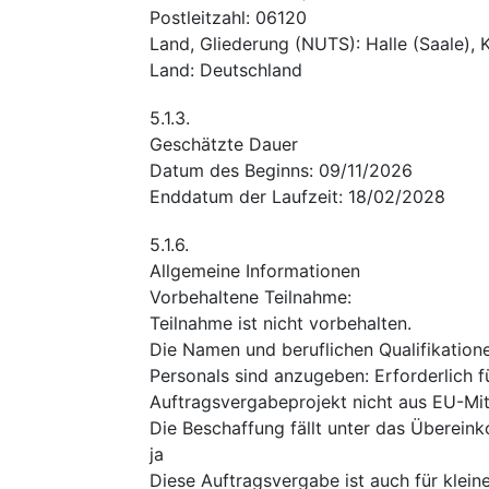
Postleitzahl
:
06120
Land, Gliederung (NUTS)
:
Halle (Saale), 
Land
:
Deutschland
5.1.3.
Geschätzte Dauer
Datum des Beginns
:
09/11/2026
Enddatum der Laufzeit
:
18/02/2028
5.1.6.
Allgemeine Informationen
Vorbehaltene Teilnahme
:
Teilnahme ist nicht vorbehalten.
Die Namen und beruflichen Qualifikation
Personals sind anzugeben
:
Erforderlich 
Auftragsvergabeprojekt nicht aus EU-Mitt
Die Beschaffung fällt unter das Überei
ja
Diese Auftragsvergabe ist auch für klei