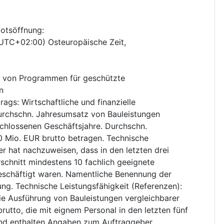
botsöffnung
:
(UTC+02:00) Osteuropäische Zeit,
 von Programmen für geschützte
n
trags
:
Wirtschaftliche und finanzielle
durchschn. Jahresumsatz von Bauleistungen
schlossenen Geschäftsjahre. Durchschn.
 Mio. EUR brutto betragen. Technische
ter hat nachzuweisen, dass in den letzten drei
chnitt mindestens 10 fachlich geeignete
schäftigt waren. Namentliche Benennung der
ng. Technische Leistungsfähigkeit (Referenzen):
ie Ausführung von Bauleistungen vergleichbarer
rutto, die mit eignem Personal in den letzten fünf
nd enthalten Angaben zum Auftraggeber,