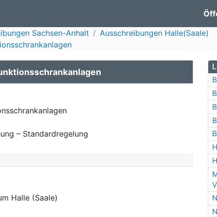
Öff
ibungen Sachsen-Anhalt
Ausschreibungen Halle(Saale)
tionsschrankanlagen
L
Funktionsschrankanlagen
B
B
B
ionsschrankanlagen
B
ung – Standardregelung
B
H
H
M
V
um Halle (Saale)
N
N