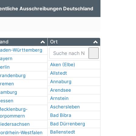
entliche Ausschreibungen Deutschland
and
Ort
aden-Württemberg
ayern
Aken (Elbe)
erlin
Allstedt
randenburg
Annaburg
remen
Arendsee
amburg
Arnstein
essen
Aschersleben
ecklenburg-
Bad Bibra
orpommern
Bad Dürrenberg
iedersachsen
Ballenstedt
ordrhein-Westfalen