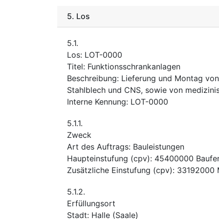
5.
Los
5.1.
Los
:
LOT-0000
Titel
:
Funktionsschrankanlagen
Beschreibung
:
Lieferung und Montag von
Stahlblech und CNS, sowie von medizinis
Interne Kennung
:
LOT-0000
5.1.1.
Zweck
Art des Auftrags
:
Bauleistungen
Haupteinstufung
(
cpv
):
45400000
Baufer
Zusätzliche Einstufung
(
cpv
):
33192000
5.1.2.
Erfüllungsort
Stadt
:
Halle (Saale)