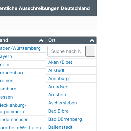
entliche Ausschreibungen Deutschland
and
Ort
aden-Württemberg
ayern
Aken (Elbe)
erlin
Allstedt
randenburg
Annaburg
remen
Arendsee
amburg
Arnstein
essen
Aschersleben
ecklenburg-
Bad Bibra
orpommern
Bad Dürrenberg
iedersachsen
Ballenstedt
ordrhein-Westfalen