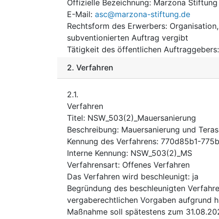
Offizielle Bezeichnung
:
Marzona Stiftung
E-Mail
:
asc@marzona-stiftung.de
Rechtsform des Erwerbers
:
Organisation,
subventionierten Auftrag vergibt
Tätigkeit des öffentlichen Auftraggebers
2.
Verfahren
2.1.
Verfahren
Titel
:
NSW_503(2)_Mauersanierung
Beschreibung
:
Mauersanierung und Teras
Kennung des Verfahrens
:
770d85b1-775b
Interne Kennung
:
NSW_503(2)_MS
Verfahrensart
:
Offenes Verfahren
Das Verfahren wird beschleunigt
:
ja
Begründung des beschleunigten Verfahr
vergaberechtlichen Vorgaben aufgrund hi
Maßnahme soll spätestens zum 31.08.2026