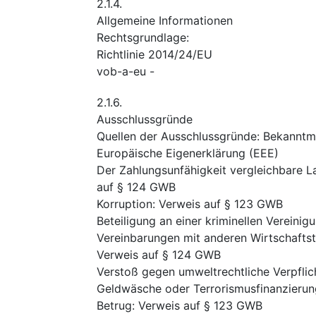
2.1.4.
Allgemeine Informationen
Rechtsgrundlage
:
Richtlinie 2014/24/EU
vob-a-eu
-
2.1.6.
Ausschlussgründe
Quellen der Ausschlussgründe
:
Bekanntm
Europäische Eigenerklärung (EEE)
Der Zahlungsunfähigkeit vergleichbare L
auf § 124 GWB
Korruption
:
Verweis auf § 123 GWB
Beteiligung an einer kriminellen Vereinig
Vereinbarungen mit anderen Wirtschafts
Verweis auf § 124 GWB
Verstoß gegen umweltrechtliche Verpfli
Geldwäsche oder Terrorismusfinanzierun
Betrug
:
Verweis auf § 123 GWB