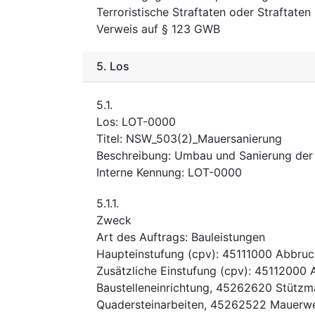
Terroristische Straftaten oder Straftate
Verweis auf § 123 GWB
5.
Los
5.1.
Los
:
LOT-0000
Titel
:
NSW_503(2)_Mauersanierung
Beschreibung
:
Umbau und Sanierung der 
Interne Kennung
:
LOT-0000
5.1.1.
Zweck
Art des Auftrags
:
Bauleistungen
Haupteinstufung
(
cpv
):
45111000
Abbruc
Zusätzliche Einstufung
(
cpv
):
45112000
Baustelleneinrichtung
,
45262620
Stützm
Quadersteinarbeiten
,
45262522
Mauerwe