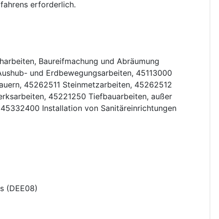
ahrens erforderlich.
harbeiten, Baureifmachung und Abräumung
Aushub- und Erdbewegungsarbeiten
,
45113000
auern
,
45262511
Steinmetzarbeiten
,
45262512
rksarbeiten
,
45221250
Tiefbauarbeiten, außer
,
45332400
Installation von Sanitäreinrichtungen
s
(
DEE08
)