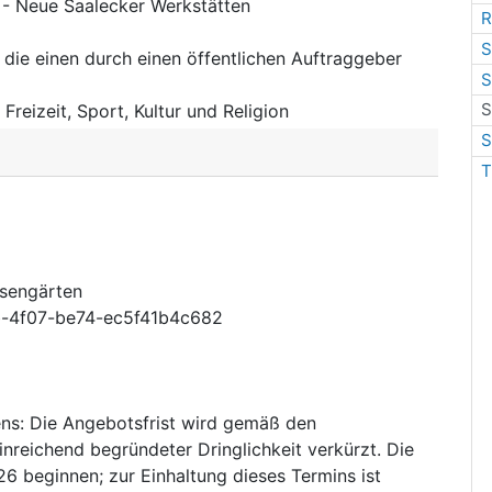
 - Neue Saalecker Werkstätten
R
S
 die einen durch einen öffentlichen Auftraggeber
S
S
:
Freizeit, Sport, Kultur und Religion
S
T
sengärten
-4f07-be74-ec5f41b4c682
ens
:
Die Angebotsfrist wird gemäß den
nreichend begründeter Dringlichkeit verkürzt. Die
 beginnen; zur Einhaltung dieses Termins ist