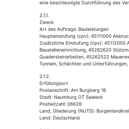
eine beschleunigte Durchführung des Verf
2.1.1.
Zweck
Art des Auftrags
:
Bauleistungen
Haupteinstufung
(
cpv
):
45111000
Abbruc
Zusätzliche Einstufung
(
cpv
):
45112000
Baustelleneinrichtung
,
45262620
Stützm
Quadersteinarbeiten
,
45262522
Mauerwe
Tunneln, Schächten und Unterführungen
2.1.2.
Erfüllungsort
Postanschrift
:
Am Burgberg 18
Stadt
:
Naumburg OT Saaleck
Postleitzahl
:
06628
Land, Gliederung (NUTS)
:
Burgenlandkrei
Land
:
Deutschland