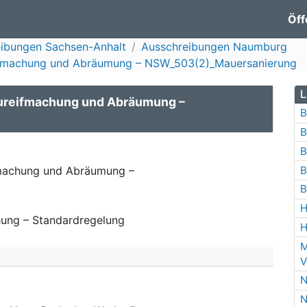
Öff
ibungen Sachsen-Anhalt
Ausschreibungen Naumburg
eifmachung und Abräumung – NSW_503(2)_Mauersanierung
L
aureifmachung und Abräumung –
B
B
B
B
fmachung und Abräumung –
B
H
ung – Standardregelung
H
M
V
N
N