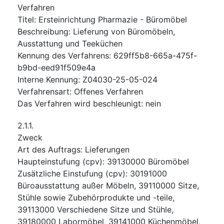
Verfahren
Titel
:
Ersteinrichtung Pharmazie - Büromöbel
Beschreibung
:
Lieferung von Büromöbeln,
Ausstattung und Teeküchen
Kennung des Verfahrens
:
629ff5b8-665a-475f-
b9bd-eed91f509e4a
Interne Kennung
:
Z04030-25-05-024
Verfahrensart
:
Offenes Verfahren
Das Verfahren wird beschleunigt
:
nein
2.1.1.
Zweck
Art des Auftrags
:
Lieferungen
Haupteinstufung
(
cpv
):
39130000
Büromöbel
Zusätzliche Einstufung
(
cpv
):
30191000
Büroausstattung außer Möbeln
,
39110000
Sitze,
Stühle sowie Zubehörprodukte und -teile
,
39113000
Verschiedene Sitze und Stühle
,
39180000
Labormöbel
,
39141000
Küchenmöbel
,