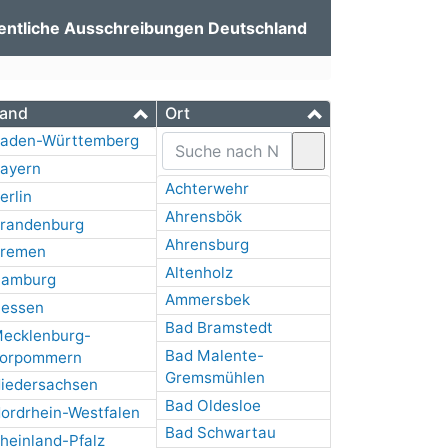
entliche Ausschreibungen Deutschland
and
Ort
aden-Württemberg
ayern
Achterwehr
erlin
Ahrensbök
randenburg
Ahrensburg
remen
Altenholz
amburg
Ammersbek
essen
Bad Bramstedt
ecklenburg-
Bad Malente-
orpommern
Gremsmühlen
iedersachsen
Bad Oldesloe
ordrhein-Westfalen
Bad Schwartau
heinland-Pfalz