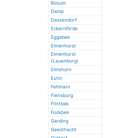
Büsum
Damp
Dassendorf
Eckernförde
Eggebek
Elmenhorst
Elmenhorst
(Lauenburg)
Elmshorn
Eutin
Fehmarn
Flensburg
Flintbek
Fockbek
Garding
Geesthacht
Gettorf