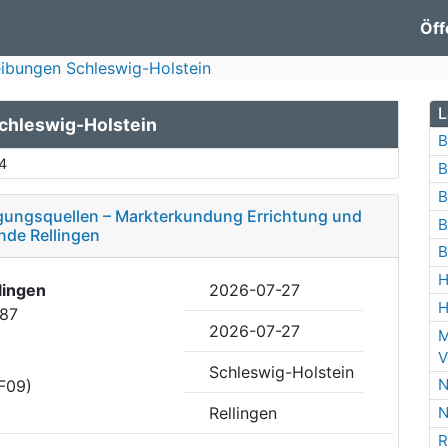
Öff
ibungen Schleswig-Holstein
L
chleswig-Holstein
B
4
B
B
gungsquellen – Markterkundung Errichtung und
B
nde Rellingen
B
H
lingen
2026-07-27
H
-87
2026-07-27
M
V
Schleswig-Holstein
N
F09)
Rellingen
N
R