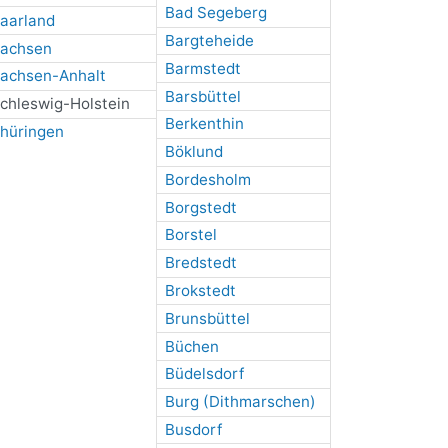
Bad Segeberg
aarland
Bargteheide
achsen
Barmstedt
achsen-Anhalt
Barsbüttel
chleswig-Holstein
Berkenthin
hüringen
Böklund
Bordesholm
Borgstedt
Borstel
Bredstedt
Brokstedt
Brunsbüttel
Büchen
Büdelsdorf
Burg (Dithmarschen)
Busdorf