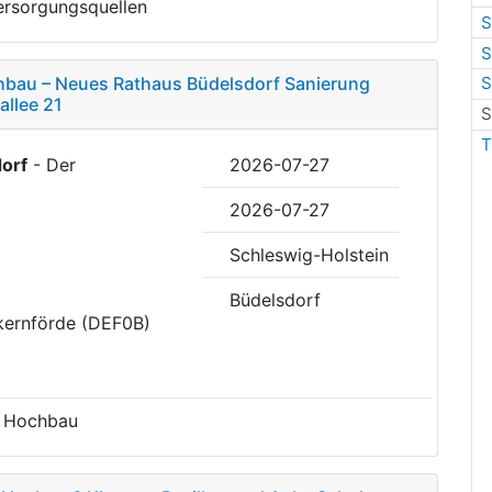
ersorgungsquellen
S
S
hbau – Neues Rathaus Büdelsdorf Sanierung
S
allee 21
S
T
orf
- Der
2026-07-27
2026-07-27
Schleswig-Holstein
Büdelsdorf
kernförde (DEF0B)
m Hochbau