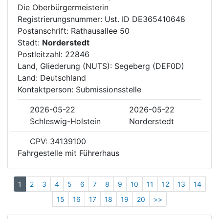
Die Oberbürgermeisterin
Registrierungsnummer: Ust. ID DE365410648
Postanschrift: Rathausallee 50
Stadt:
Norderstedt
Postleitzahl: 22846
Land, Gliederung (NUTS): Segeberg (DEF0D)
Land: Deutschland
Kontaktperson: Submissionsstelle
2026-05-22
2026-05-22
Schleswig-Holstein
Norderstedt
CPV: 34139100
Fahrgestelle mit Führerhaus
1
2
3
4
5
6
7
8
9
10
11
12
13
14
15
16
17
18
19
20
>>