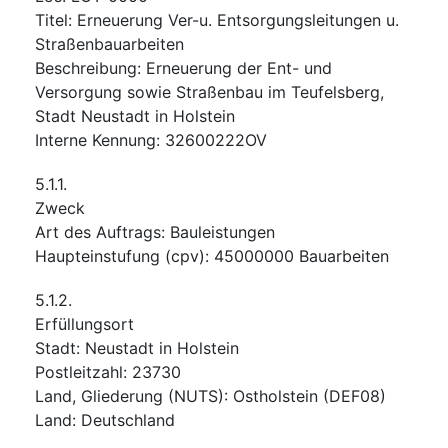
Titel
:
Erneuerung Ver-u. Entsorgungsleitungen u.
Straßenbauarbeiten
Beschreibung
:
Erneuerung der Ent- und
Versorgung sowie Straßenbau im Teufelsberg,
Stadt Neustadt in Holstein
Interne Kennung
:
32600222OV
5.1.1.
Zweck
Art des Auftrags
:
Bauleistungen
Haupteinstufung
(
cpv
):
45000000
Bauarbeiten
5.1.2.
Erfüllungsort
Stadt
:
Neustadt in Holstein
Postleitzahl
:
23730
Land, Gliederung (NUTS)
:
Ostholstein
(
DEF08
)
Land
:
Deutschland