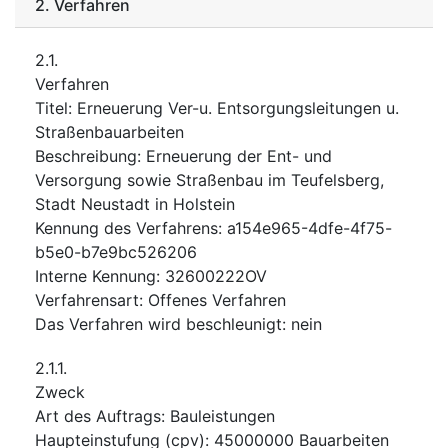
2.
Verfahren
2.1.
Verfahren
Titel
:
Erneuerung Ver-u. Entsorgungsleitungen u.
Straßenbauarbeiten
Beschreibung
:
Erneuerung der Ent- und
Versorgung sowie Straßenbau im Teufelsberg,
Stadt Neustadt in Holstein
Kennung des Verfahrens
:
a154e965-4dfe-4f75-
b5e0-b7e9bc526206
Interne Kennung
:
32600222OV
Verfahrensart
:
Offenes Verfahren
Das Verfahren wird beschleunigt
:
nein
2.1.1.
Zweck
Art des Auftrags
:
Bauleistungen
Haupteinstufung
(
cpv
):
45000000
Bauarbeiten