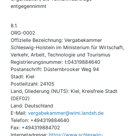
entgegennimmt
8.1.
ORG-0002
Offizielle Bezeichnung
:
Vergabekammer
Schleswig-Holstein im Ministerium für Wirtschaft,
Verkehr, Arbeit, Technologie und Tourismus
Registrierungsnummer
:
t:04319884640
Postanschrift
:
Düsternbrooker Weg 94
Stadt
:
Kiel
Postleitzahl
:
24105
Land, Gliederung (NUTS)
:
Kiel, Kreisfreie Stadt
(
DEF02
)
Land
:
Deutschland
E-Mail
:
vergabekammer@wimi.landsh.de
Telefon
:
+494319884640
Fax
:
+494319884702
Internetadresse
:
https://www.schleswig-