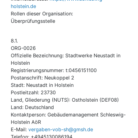
holstein.de
Rollen dieser Organisation
:
Überprüfungsstelle
8.1.
ORG-0026
Offizielle Bezeichnung
:
Stadtwerke Neustadt in
Holstein
Registrierungsnummer
:
t:0456151100
Postanschrift
:
Neukoppel 2
Stadt
:
Neustadt in Holstein
Postleitzahl
:
23730
Land, Gliederung (NUTS)
:
Ostholstein
(
DEF08
)
Land
:
Deutschland
Kontaktperson
:
Gebäudemanagement Schleswig-
Holstein AöR
E-Mail
:
vergaben-vob-sh@gmsh.de
Telefon
:
+4945130086194