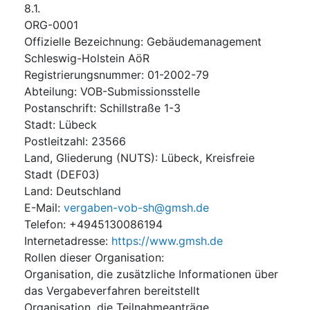
8.1.
ORG-0001
Offizielle Bezeichnung
:
Gebäudemanagement
Schleswig-Holstein AöR
Registrierungsnummer
:
01-2002-79
Abteilung
:
VOB-Submissionsstelle
Postanschrift
:
Schillstraße 1-3
Stadt
:
Lübeck
Postleitzahl
:
23566
Land, Gliederung (NUTS)
:
Lübeck, Kreisfreie
Stadt
(
DEF03
)
Land
:
Deutschland
E-Mail
:
vergaben-vob-sh@gmsh.de
Telefon
:
+4945130086194
Internetadresse
:
https://www.gmsh.de
Rollen dieser Organisation
:
Organisation, die zusätzliche Informationen über
das Vergabeverfahren bereitstellt
Organisation, die Teilnahmeanträge